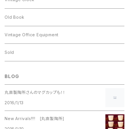
GOLD CROWN
BILTONS
JJ
Silver
cup
Old Book
Kramer
JJ
Kramer
Vintage Office Equipment
L.RAZZA
L.RAZZA
Sold
Labelle
La Rel
BLOG
La Rel
Lisner
丸直製陶所さんのマグカップも！！
Lisner
2016/1/13
Liz Claiborne
Liz Claiborne
New Arrivals!!!! [丸直製陶所]
Lucinda
2016/1/10