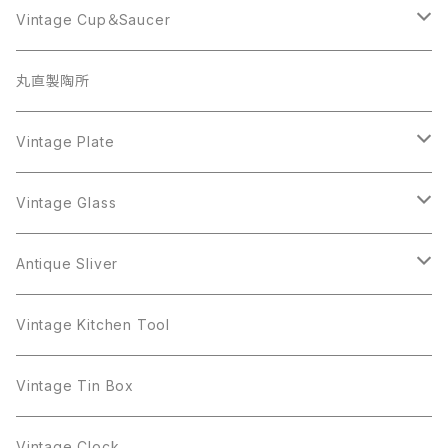
Coro
Beatrix
Lisner
Monet
Glass
Vintage Cup＆Saucer
BSK
Richelieu
Richelieu
iittala
BSK
Sarah Coventry
Napier
CupSaucer
BAVARIA
丸直製陶所
Cerrito
Sarah Coventry
Napier
arcopal
BAVARIA
Coro
Richelieu
Richelieu
Milk Pot
Mosa
Vintage Plate
Coro
植物モチーフ
Trifari
Antique Silver
Crown Trifari
W.Gemany
Rhinestone
Pot
arcopal
Figgjo
Vintage Glass
Crown Trifari
W.Germany
Sarah Coventry
Mosa
Danecraft
植物モチーフ
Sarah Coventry
Mag Cup
BILTONS
iittala
Antique Sliver
Danecraft
BSK
STAR
arcopal
Gerry's
BSK
STAR
Vase
Luminarc
Pot
Vintage Kitchen Tool
Gerry's
STAR
Rhinestone
Giovanni
STAR
Trifari
Plate
arcoroc
Milk Pot
Vintage Tin Box
Giovanni
Figgjo
GOLD CROWN
Spoon
arcopal
Spoon
Vintage Clock