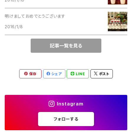
Lucinda
M Jent
明けましておめでとうございます
M Jent
2016/1/8
Monet
Marvella
記事一覧を見る
Marvella
Monet
Napier
Sarah Coventry
保存
シェア
LINE
ポスト
Park Lane
Park Lane
S.A.
Instagram
Napier
STAR
フォローする
S.A.