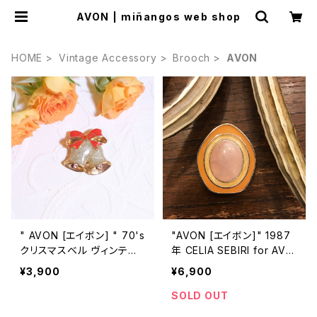
AVON | miñangos web shop
HOME
Vintage Accessory
Brooch
AVON
" AVON [エイボン] " 70's
"AVON [エイボン]" 1987
クリスマスベル ヴィンテー
年 CELIA SEBIRI for AVO
ジブローチ [BV-162]
N 大きなローズクォーツが
¥3,900
¥6,900
付いたヴィンテージブロー
チ [BV=395]
SOLD OUT