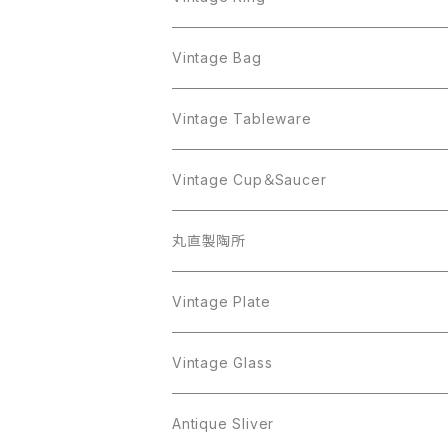
Sarah Coventry
ALPACA MEXICO
Coro
Monet
AVON
Sarah Coventry
ALPACA MEXICO
Coro
Coro
Vintage Bag
AVON
JJ
Crown Trifari
AVON
JJ
Crown Trifari
CELINE
Vintage Tableware
Beatrix
Lisner
Coro
Beatrix
Lisner
Monet
Glass
Vintage Cup＆Saucer
BSK
Richelieu
Richelieu
iittala
BSK
Sarah Coventry
Napier
CupSaucer
BAVARIA
丸直製陶所
Cerrito
Sarah Coventry
Napier
arcopal
BAVARIA
Coro
Richelieu
Richelieu
Milk Pot
Mosa
Vintage Plate
Coro
植物モチーフ
Trifari
Antique Silver
Crown Trifari
W.Gemany
Rhinestone
Pot
arcopal
Figgjo
Vintage Glass
Crown Trifari
W.Germany
Sarah Coventry
Mosa
Danecraft
植物モチーフ
Sarah Coventry
Mag Cup
BILTONS
iittala
Antique Sliver
Danecraft
BSK