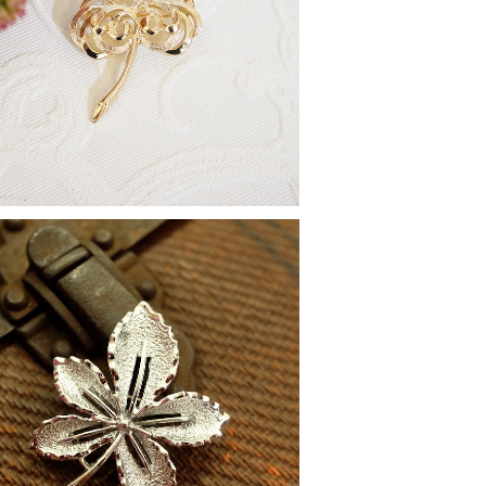
arah Coventry [サラ コヴェントリー]"
's-70's 三つ葉のクローバーモチーフ ヴ
¥4,900
ィンテージブローチ [BV-124]
arah Coventry [サラ コヴェントリー] "
68年 "Ivy"シリーズ ヴィンテージブロー
¥4,900
チ [BV-232]