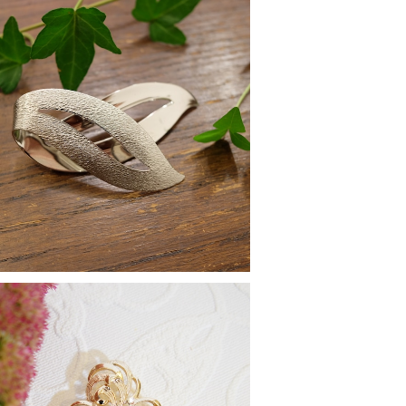
rah Coventry [サラ コヴェントリー]" 1
年 "SATIN FLAME" シルバーの大きな
¥3,900
ヴィンテージブローチ [BV-349]
SOLD OUT