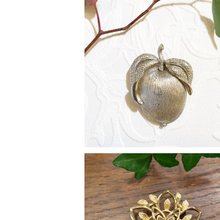
" Sarah Coventry [サラ コヴェントリ
１９６１年"Adams Delight"シリーズ
¥7,900
ムモチーフ ヴィンテージブローチ&ペ
トトップ [BV-50]
SOLD OUT