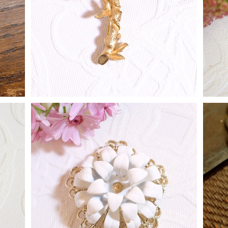
]" 1
"Sarah Coventry [サラ コヴェントリー]" 1
"S
花モチ
964年『Sarah's ABC』イニシャルツリーコ
60
¥5,200
75]
レクション " T " ヴィンテージブローチ [BV-
177]
SOLD OUT
" S
19
]" 1
"Sarah Coventry [サラ コヴェントリー]" 1
花モチ
966年『Anniversary Snow』コレクション
¥5,300
56]
立体的なお花モチーフ ヴィンテージブローチ
[BV-195]