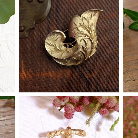
ー] "
"Sarah Coventry [サラ コヴェントリー]" 1
"Sa
 プラ
961年 "GOLDEN Brocade" ヴィンテージ
960
¥8,900
ンダン
ブローチ [BV-239]
SOLD OUT