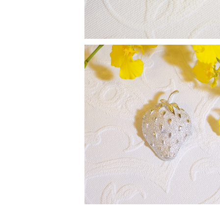
SOLD OUT
"Sarah Coventry [サラ コヴェントリー
968年製『Strawberry Ice』イチゴ
¥4,900
ヴィンテージブローチ [BV-216]