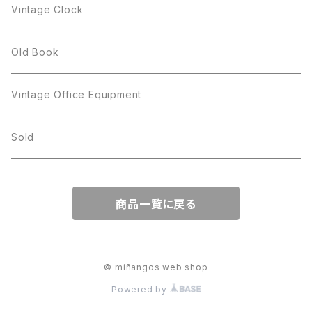
Figgjo
GOLD CROWN
Spoon
arcopal
Spoon
Vintage Clock
GOLD CROWN
BILTONS
JJ
Silver
cup
Old Book
Kramer
JJ
Kramer
Vintage Office Equipment
L.RAZZA
L.RAZZA
Sold
Labelle
La Rel
商品一覧に戻る
La Rel
Lisner
Lisner
Liz Claiborne
© miñangos web shop
Powered by
Liz Claiborne
Lucinda