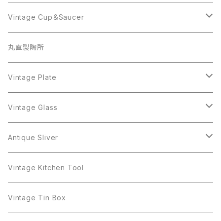
Beatrix
Lisner
Coro
Beatrix
Lisner
Monet
Glass
Vintage Cup＆Saucer
BSK
Richelieu
Richelieu
iittala
BSK
Sarah Coventry
Napier
CupSaucer
BAVARIA
丸直製陶所
Cerrito
Sarah Coventry
Napier
arcopal
BAVARIA
Coro
Richelieu
Richelieu
Milk Pot
Mosa
Vintage Plate
Coro
植物モチーフ
Trifari
Antique Silver
Crown Trifari
W.Gemany
Rhinestone
Pot
arcopal
Figgjo
Vintage Glass
Crown Trifari
W.Germany
Sarah Coventry
Mosa
Danecraft
植物モチーフ
Sarah Coventry
Mag Cup
BILTONS
iittala
Antique Sliver
Danecraft
BSK
STAR
arcopal
Gerry's
BSK
STAR
Vase
Luminarc
Pot
Vintage Kitchen Tool
Gerry's
STAR
Rhinestone
Giovanni
STAR
Trifari
Plate
arcoroc
Milk Pot
Vintage Tin Box
Giovanni