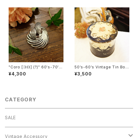
ーチ [BV-360]
"Coro [コロ] (?)" 60's-70's
50's-60's Vintage Tin Box
シルバートーン ヴィンテージブ
[OV-10]
¥4,300
¥3,500
ローチ [BV-326]
CATEGORY
SALE
Vintage Accessory