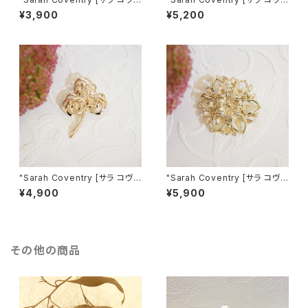
ントリー]" 1960年 "SATIN FL
ントリー]" 1964年『Sarah's A
¥3,900
¥5,200
AME" シルバーの大きなヴィン
BC』イニシャルツリーコレクショ
テージブローチ [BV-349]
ン " T " ヴィンテージブローチ
[BV-177]
"Sarah Coventry [サラ コヴェ
"Sarah Coventry [サラ コヴェ
ントリー]" 60's-70's 三つ葉
ントリー]" 1966年『Peta Lur
¥4,900
¥5,900
のクローバーモチーフ ヴィンテ
e』コレクション お花モチーフ ヴ
ージブローチ [BV-124]
ィンテージブローチ [BV-256]
その他の商品