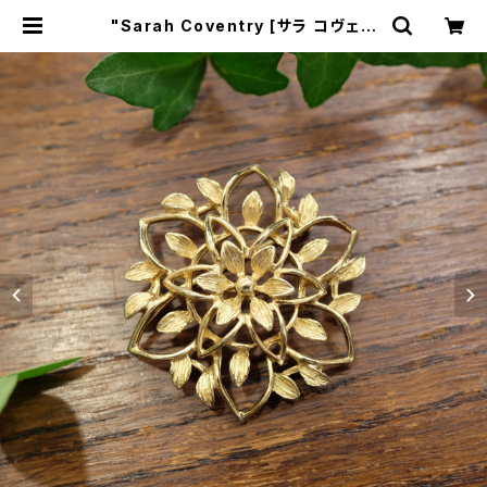
"Sarah Coventry [サラ コヴェン
トリー]" 1966年『Peta Lure』コレ
クション お花モチーフ ヴィンテージブ
ローチ [BV-375] | miñangos we
b shop