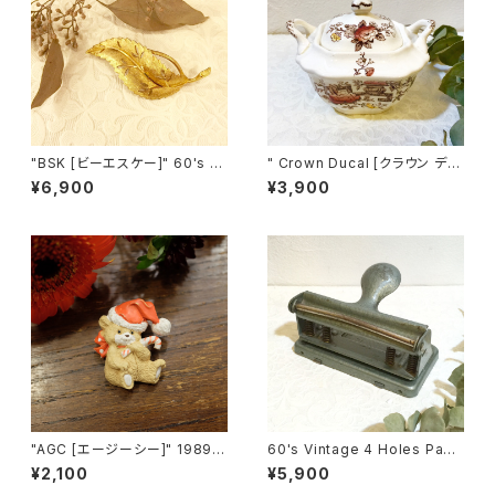
"BSK [ビーエスケー]" 60's カ
" Crown Ducal [クラウン デュ
ットワーク葉っぱモチーフ ヴィン
カル] " 30's ヴィンテージ シュ
¥6,900
¥3,900
テージブローチ [BV-15]
ガーボウル from FIRENZE
[CCV-2]
"AGC [エージーシー]" 1989年
60's Vintage 4 Holes Pape
クリスマス帽を被ったキュートな
r Puncher form LATVIA [O
¥2,100
¥5,900
テディベアのヴィンテージブロ
V-2]