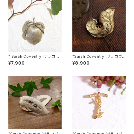
" Sarah Coventry [サラ コヴ
"Sarah Coventry [サラ コヴェ
ェントリー] " １９６１年"Adams
ントリー]" 1961年 "GOLDEN
¥7,900
¥8,900
Delight"シリーズ プラムモチー
Brocade" ヴィンテージブロー
フ ヴィンテージブローチ&ペン
チ [BV-239]
ダントトップ [BV-50]
"Sarah Coventry [サラ コヴェ
"Sarah Coventry [サラ コヴェ