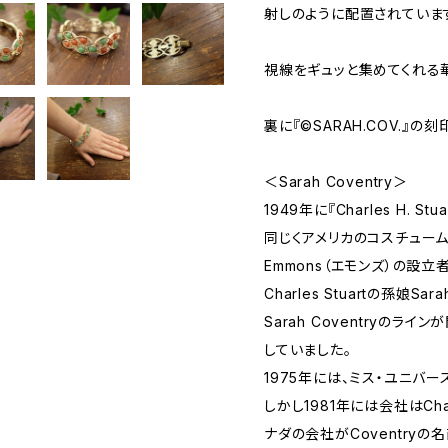
射しのように配置されていま
視線をギュッと集めてくれる
裏に『©SARAH.COV.』の
＜Sarah Coventry＞
1949年に『Charles H. S
同じくアメリカのコスチュー
Emmons（エモンズ）の設立
Charles Stuartの孫娘Sar
Sarah Coventryのラ
していました。
1975年には、ミス・ユニバ
しかし1981年には会社はCh
ナダの会社がCoventryの