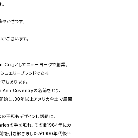
す。
華やかさです。
刻印がございます。
tuart Co.』としてニューヨークで創業。
ムジュエリーブランドである
者でもあります。
ah Ann Coventryの名前をとり、
インが開始し、30年以上アメリカ全土で展開
ースの王冠もデザインし話題に。
arlesの手を離れ、その後1984年にカ
名前を引き継ぎましたが1990年代後半