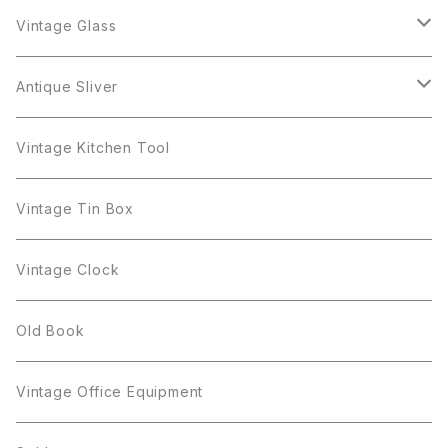
Antique Silver
Crown Trifari
W.Gemany
Rhinestone
Pot
arcopal
Figgjo
Vintage Glass
Crown Trifari
W.Germany
Sarah Coventry
Mosa
Danecraft
植物モチーフ
Sarah Coventry
Mag Cup
BILTONS
iittala
Antique Sliver
Danecraft
BSK
STAR
arcopal
Gerry's
BSK
STAR
Vase
Luminarc
Pot
Vintage Kitchen Tool
Gerry's
STAR
Rhinestone
Giovanni
STAR
Trifari
Plate
arcoroc
Milk Pot
Vintage Tin Box
Giovanni
Figgjo
GOLD CROWN
Spoon
arcopal
Spoon
Vintage Clock
GOLD CROWN
BILTONS
JJ
Silver
cup
Old Book
Kramer
JJ
Kramer
Vintage Office Equipment
L.RAZZA