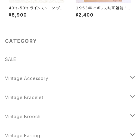
40's-50's ラインストーン ヴィ
１９５３年 イギリス映画雑誌 " P
ンテージネックレス [NV-18]
icturegoer " ７月４日号 [OV-
¥8,900
¥2,400
21]
CATEGORY
SALE
Vintage Accessory
Bracelet
Vintage Bracelet
Crown Trifari
Brooch
Crown Trifari
Vintage Brooch
Monet
AAi
Earring
Monet
AAi
Vintage Earring