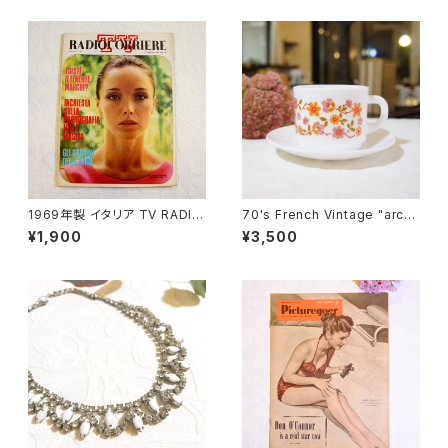
16]
1969年製 イタリア TV RADIO
70's French Vintage "arco
雑誌 "TV RADIOCORRIERE"
pal [アルコパル]" Milk-Glass
¥1,900
¥3,500
[OB-2]
Floral Design Cup&Saucer
[GV-21]