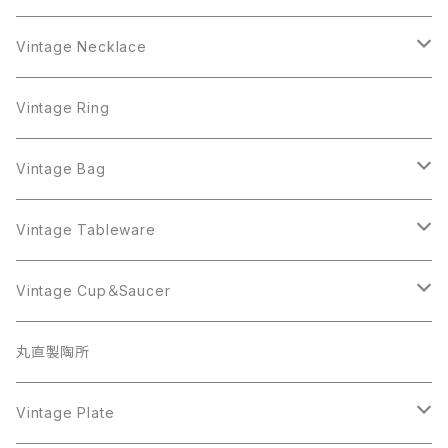
Trifari
AJC
ART
Necklace
Trifari
AJC
ART
Vintage Necklace
West Germany
Alice Caviness
AVON
AVON
Ring
West Germany
Alice Caviness
AVON
AVON
Vintage Ring
Sarah Coventry
ALPACA MEXICO
Coro
Monet
AVON
Sarah Coventry
ALPACA MEXICO
Coro
Coro
Vintage Bag
AVON
JJ
Crown Trifari
AVON
JJ
Crown Trifari
CELINE
Vintage Tableware
Beatrix
Lisner
Coro
Beatrix
Lisner
Monet
Glass
Vintage Cup＆Saucer
BSK
Richelieu
Richelieu
iittala
BSK
Sarah Coventry
Napier
CupSaucer
BAVARIA
丸直製陶所
Cerrito
Sarah Coventry
Napier
arcopal
BAVARIA
Coro
Richelieu
Richelieu
Milk Pot
Mosa
Vintage Plate
Coro
植物モチーフ
Trifari