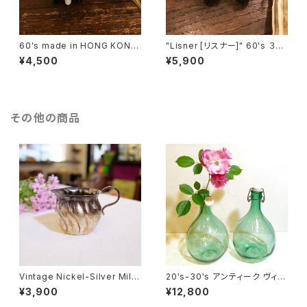
60's made in HONG KONG
"Lisner [リスナー]" 60's ３つ
Black & White Flower Motif
の輪を葉っぱで結んだようなヴ
¥4,500
¥5,900
ヴィンテージブローチ [BV-40
ィンテージイヤリング [EV-41]
2]
その他の商品
Vintage Nickel-Silver Milk
20's-30's アンティーク ヴィン
Cup [SA-12]
テージ 大きな陶器栓付きワイン
¥3,900
¥12,800
ボトル(３L）from フランス [GV-