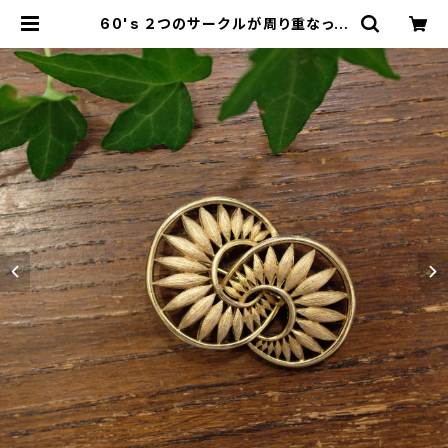
60's ２つのサークルが周り重なって
いるようなデザインのヴィンテージブ
ローチ [BV-312] | miñangos we
b shop