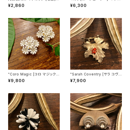
（茶）
80's ３匹の猫ちゃんが並んだヴ
¥2,860
¥6,300
ィンテージブローチ [BV-397]
"Coro Magic [コロ マジック]"
"Sarah Coventry [サラ コヴェ
60's NY買い付け 可憐な白い
ントリー]" 1966年『BIT O' Fa
¥9,800
¥7,900
花束のような磁石留めヴィンテ
ntasy』ヴィンテージブローチ
ージイヤリング [EV-21]
[BV-398]