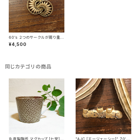
60's ２つのサークルが周り重な
っているようなデザインのヴィン
¥4,500
テージブローチ [BV-312]
同じカテゴリの商品
丸直製陶所 マグカップ [七宝]
"AJC [エージェーシー]" 70's-