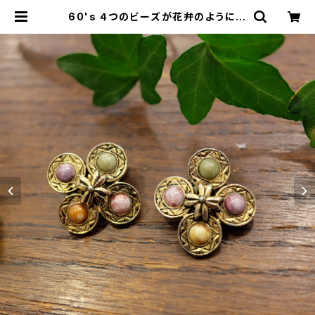
60's ４つのビーズが花弁のようにな
らんだ ヴィンテージイヤリング [EV-
28] | miñangos web shop