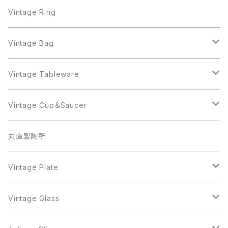
West Germany
Alice Caviness
AVON
AVON
Ring
West Germany
Alice Caviness
AVON
AVON
Vintage Ring
Sarah Coventry
ALPACA MEXICO
Coro
Monet
AVON
Sarah Coventry
ALPACA MEXICO
Coro
Coro
Vintage Bag
AVON
JJ
Crown Trifari
AVON
JJ
Crown Trifari
CELINE
Vintage Tableware
Beatrix
Lisner
Coro
Beatrix
Lisner
Monet
Glass
Vintage Cup＆Saucer
BSK
Richelieu
Richelieu
iittala
BSK
Sarah Coventry
Napier
CupSaucer
BAVARIA
丸直製陶所
Cerrito
Sarah Coventry
Napier
arcopal
BAVARIA
Coro
Richelieu
Richelieu
Milk Pot
Mosa
Vintage Plate
Coro
植物モチーフ
Trifari
Antique Silver
Crown Trifari
W.Gemany
Rhinestone
Pot
arcopal
Figgjo
Vintage Glass
Crown Trifari
W.Germany
Sarah Coventry
Mosa