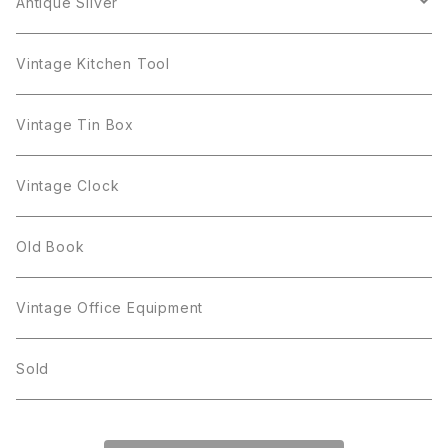
Danecraft
植物モチーフ
Sarah Coventry
Mag Cup
BILTONS
iittala
Antique Sliver
Danecraft
BSK
STAR
arcopal
Gerry's
BSK
STAR
Vase
Luminarc
Pot
Vintage Kitchen Tool
Gerry's
STAR
Rhinestone
Giovanni
STAR
Trifari
Plate
arcoroc
Milk Pot
Vintage Tin Box
Giovanni
Figgjo
GOLD CROWN
Spoon
arcopal
Spoon
Vintage Clock
GOLD CROWN
BILTONS
JJ
Silver
cup
Old Book
Kramer
JJ
Kramer
Vintage Office Equipment
L.RAZZA
L.RAZZA
Sold
Labelle
La Rel