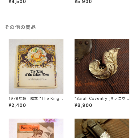
¥4,500
¥5,900
ヴィンテージブローチ [BV-40
ィンテージイヤリング [EV-41]
2]
その他の商品
1978年製 絵本 "The King o
"Sarah Coventry [サラ コヴェ
f the Golden River" [OB-1]
ントリー]" 1961年 "GOLDEN
¥2,400
¥8,900
Brocade" ヴィンテージブロー
チ [BV-239]