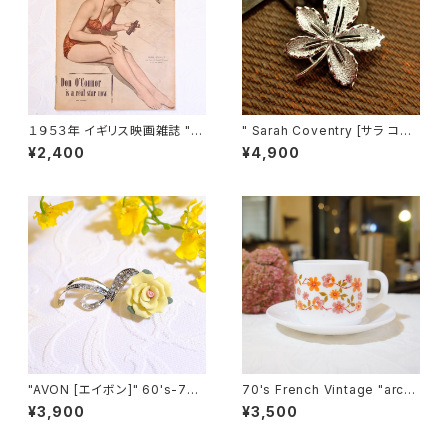
１９５３年 イギリス映画雑誌 " P
" Sarah Coventry [サラ コヴ
icturegoer " ７月４日号 [OV-
ェントリー] " 1968年 "Ivy"シリ
¥2,400
¥4,900
21]
ーズ ヴィンテージブローチ [BV
-232]
"AVON [エイボン]" 60's-7
70's French Vintage "arco
0's 薔薇モチーフ ヴィンテージ
pal [アルコパル]" Milk-Glass
¥3,900
¥3,500
ピンブローチ [BV-224]
Floral Design Cup&Saucer
[GV-21]