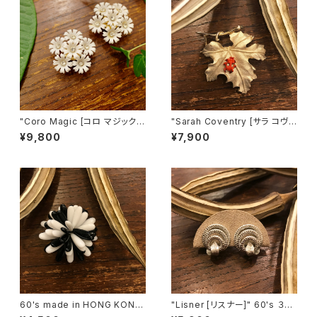
"Coro Magic [コロ マジック]"
"Sarah Coventry [サラ コヴェ
60's NY買い付け 可憐な白い
ントリー]" 1966年『BIT O' Fa
¥9,800
¥7,900
花束のような磁石留めヴィンテ
ntasy』ヴィンテージブローチ
ージイヤリング [EV-21]
[BV-398]
60's made in HONG KONG
"Lisner [リスナー]" 60's ３つ
Black & White Flower Motif
の輪を葉っぱで結んだようなヴ