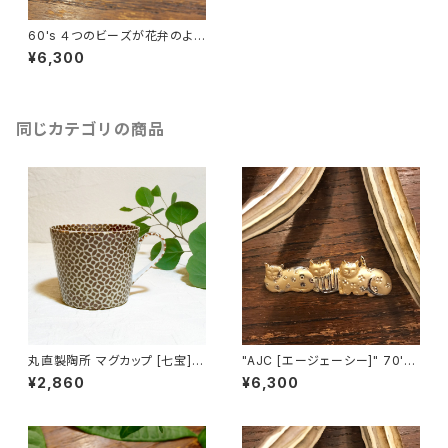
60's ４つのビーズが花弁のよう
にならんだ ヴィンテージイヤリ
¥6,300
ング [EV-28]
同じカテゴリの商品
丸直製陶所 マグカップ [七宝]
"AJC [エージェーシー]" 70's-
（茶）
80's ３匹の猫ちゃんが並んだヴ
¥2,860
¥6,300
ィンテージブローチ [BV-397]