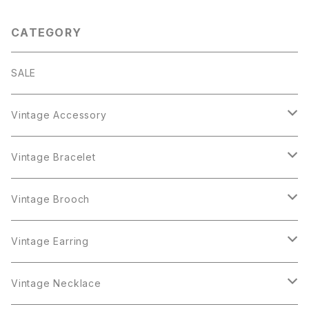
CATEGORY
SALE
Vintage Accessory
Bracelet
Vintage Bracelet
Crown Trifari
Brooch
Crown Trifari
Vintage Brooch
Monet
AAi
Earring
Monet
AAi
Vintage Earring
Trifari
AJC
ART
Necklace
Trifari
AJC
ART
Vintage Necklace