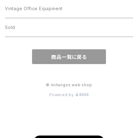
JJ
Kramer
Vintage Office Equipment
L.RAZZA
L.RAZZA
Sold
Labelle
La Rel
商品一覧に戻る
La Rel
Lisner
Lisner
Liz Claiborne
© miñangos web shop
Powered by
Liz Claiborne
Lucinda
Lucinda
M Jent
M Jent