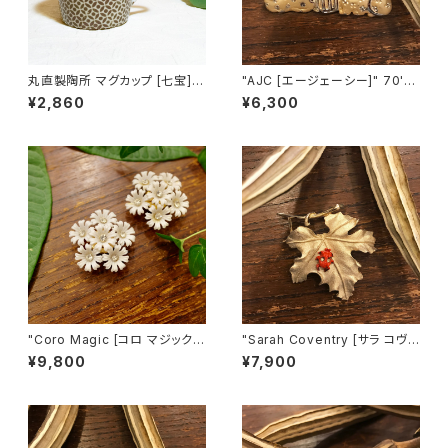
丸直製陶所 マグカップ [七宝]
"AJC [エージェーシー]" 70's-
（茶）
80's ３匹の猫ちゃんが並んだヴ
¥2,860
¥6,300
ィンテージブローチ [BV-397]
"Coro Magic [コロ マジック]"
"Sarah Coventry [サラ コヴェ
60's NY買い付け 可憐な白い
ントリー]" 1966年『BIT O' Fa
¥9,800
¥7,900
花束のような磁石留めヴィンテ
ntasy』ヴィンテージブローチ
ージイヤリング [EV-21]
[BV-398]