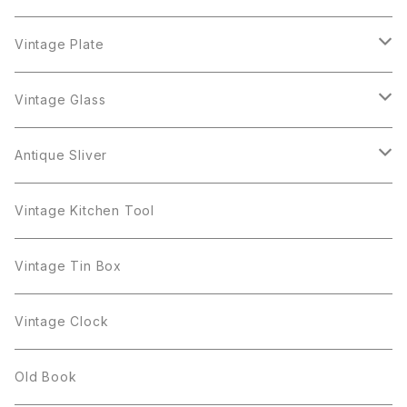
Cerrito
Sarah Coventry
Napier
arcopal
BAVARIA
Coro
Richelieu
Richelieu
Milk Pot
Mosa
Vintage Plate
Coro
植物モチーフ
Trifari
Antique Silver
Crown Trifari
W.Gemany
Rhinestone
Pot
arcopal
Figgjo
Vintage Glass
Crown Trifari
W.Germany
Sarah Coventry
Mosa
Danecraft
植物モチーフ
Sarah Coventry
Mag Cup
BILTONS
iittala
Antique Sliver
Danecraft
BSK
STAR
arcopal
Gerry's
BSK
STAR
Vase
Luminarc
Pot
Vintage Kitchen Tool
Gerry's
STAR
Rhinestone
Giovanni
STAR
Trifari
Plate
arcoroc
Milk Pot
Vintage Tin Box
Giovanni
Figgjo
GOLD CROWN
Spoon
arcopal
Spoon
Vintage Clock
GOLD CROWN
BILTONS
JJ
Silver
cup
Old Book
Kramer