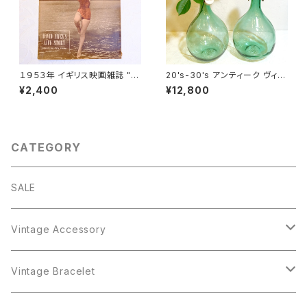
１９５３年 イギリス映画雑誌 " P
20's-30's アンティーク ヴィン
icturegoer " ６月２７日号 [OV
テージ 大きな陶器栓付きワイン
¥2,400
¥12,800
-23]
ボトル(３L）from フランス [GV-
16]
CATEGORY
SALE
Vintage Accessory
Bracelet
Vintage Bracelet