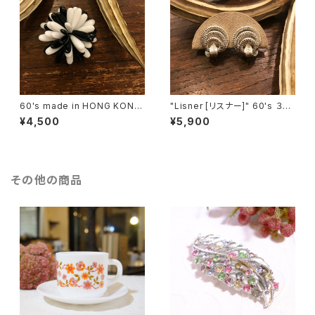
60's made in HONG KONG
"Lisner [リスナー]" 60's ３つ
Black & White Flower Motif
の輪を葉っぱで結んだようなヴ
¥4,500
¥5,900
ヴィンテージブローチ [BV-40
ィンテージイヤリング [EV-41]
2]
その他の商品