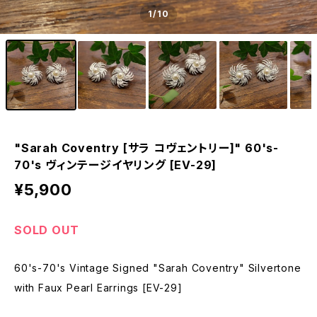
1
/10
"Sarah Coventry [サラ コヴェントリー]" 60's-
70's ヴィンテージイヤリング [EV-29]
¥5,900
SOLD OUT
60's-70's Vintage Signed "Sarah Coventry" Silvertone
with Faux Pearl Earrings [EV-29]