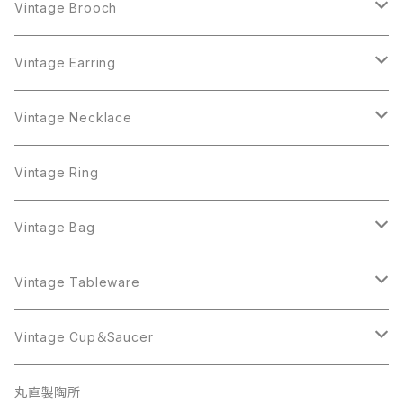
Crown Trifari
Brooch
Crown Trifari
Vintage Brooch
Monet
AAi
Earring
Monet
AAi
Vintage Earring
Trifari
AJC
ART
Necklace
Trifari
AJC
ART
Vintage Necklace
West Germany
Alice Caviness
AVON
AVON
Ring
West Germany
Alice Caviness
AVON
AVON
Vintage Ring
Sarah Coventry
ALPACA MEXICO
Coro
Monet
AVON
Sarah Coventry
ALPACA MEXICO
Coro
Coro
Vintage Bag
AVON
JJ
Crown Trifari
AVON
JJ
Crown Trifari
CELINE
Vintage Tableware
Beatrix
Lisner
Coro
Beatrix
Lisner
Monet
Glass
Vintage Cup＆Saucer
BSK
Richelieu
Richelieu
iittala
BSK
Sarah Coventry
Napier
CupSaucer
BAVARIA
丸直製陶所