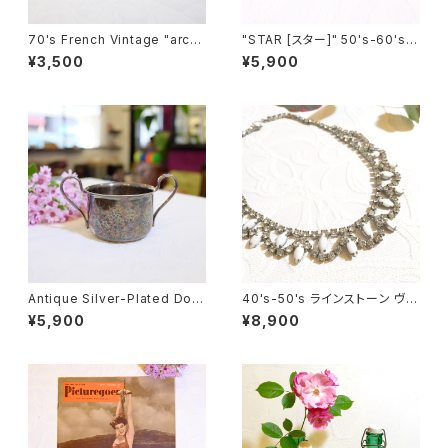
70's French Vintage "arco
"STAR [スター]" 50's-60's
pal [アルコパル]" Milk-Glass
マルチカラーラインストーン付き
¥3,500
¥5,900
Floral Design Cup&Saucer
葉っぱモチーフ ヴィンテージブ
[GV-21]
ローチ [BV-185]
Antique Silver-Plated Dou
40's-50's ラインストーン ヴィ
ble Handle Cup [SA-11]
ンテージネックレス [NV-18]
¥5,900
¥8,900