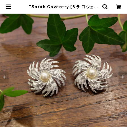
"Sarah Coventry [サラ コヴェン
トリー]" 60's-70's ヴィンテージイ
ヤリング [EV-29] | miñangos we
b shop