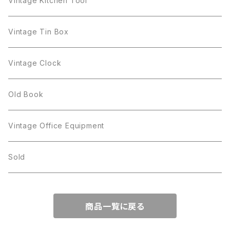
Vintage Kitchen Tool
Gerry's
STAR
Rhinestone
Giovanni
STAR
Trifari
Plate
arcoroc
Milk Pot
Vintage Tin Box
Giovanni
Figgjo
GOLD CROWN
Spoon
arcopal
Spoon
Vintage Clock
GOLD CROWN
BILTONS
JJ
Silver
cup
Old Book
Kramer
JJ
Kramer
Vintage Office Equipment
L.RAZZA
L.RAZZA
Sold
Labelle
La Rel
商品一覧に戻る
La Rel
Lisner