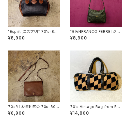
"Esprit [エスプリ]" 70's-8
"GIANFRANCO FERRE [ジャ
0's 黒×茶革miniバッグ [BAV-1
ンフランコ フェレ]" 70s-80s
¥8,900
¥8,900
0]
織りの様な柄の入ったヴィンテ
ージショルダーバッグ [BAV-6]
70sらしい雰囲気の 70s-80s
70's Vintage Bag from BER
焦げ茶 ヴィンテージショルダー
LIN [BAV-2]
¥6,900
¥14,800
バッグ [BAV-7]