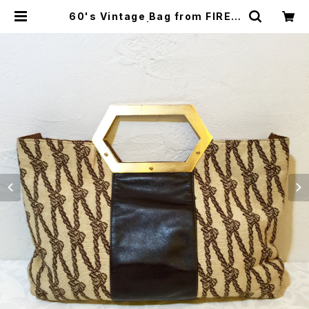
60's Vintage Bag from FIREN
ZE [BAV-4] | miñangos web
shop