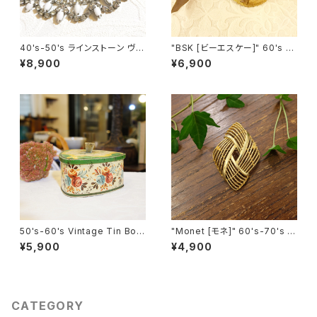
40's-50's ラインストーン ヴィ
"BSK [ビーエスケー]" 60's カ
ンテージネックレス [NV-18]
ットワーク葉っぱモチーフ ヴィン
¥8,900
¥6,900
テージブローチ [BV-15]
50's-60's Vintage Tin Box
"Monet [モネ]" 60's-70's 大
[OV-9]
きくて華やかな菱形 ヴィンテー
¥5,900
¥4,900
ジブローチ [BV-333]
CATEGORY