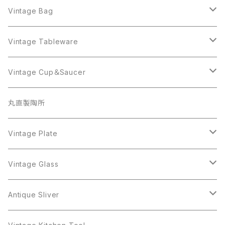
Sarah Coventry
ALPACA MEXICO
Coro
Monet
AVON
Sarah Coventry
ALPACA MEXICO
Coro
Coro
Vintage Bag
AVON
JJ
Crown Trifari
AVON
JJ
Crown Trifari
CELINE
Vintage Tableware
Beatrix
Lisner
Coro
Beatrix
Lisner
Monet
Glass
Vintage Cup＆Saucer
BSK
Richelieu
Richelieu
iittala
BSK
Sarah Coventry
Napier
CupSaucer
BAVARIA
丸直製陶所
Cerrito
Sarah Coventry
Napier
arcopal
BAVARIA
Coro
Richelieu
Richelieu
Milk Pot
Mosa
Vintage Plate
Coro
植物モチーフ
Trifari
Antique Silver
Crown Trifari
W.Gemany
Rhinestone
Pot
arcopal
Figgjo
Vintage Glass
Crown Trifari
W.Germany
Sarah Coventry
Mosa
Danecraft
植物モチーフ
Sarah Coventry
Mag Cup
BILTONS
iittala
Antique Sliver
Danecraft
BSK
STAR
arcopal
Gerry's
BSK
STAR
Vase
Luminarc
Pot