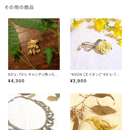
その他の商品
60's-70's キャンディ持ったテ
"AVON [エイボン]" 60's-7
ディベア ヴィンテージブローチ
0's 薔薇モチーフ ヴィンテージ
¥4,300
¥3,900
[BV-319]
ピンブローチ [BV-224]