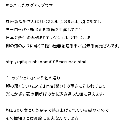
を転写したマグカップです。
丸直製陶所さんは明治２８年（１８９５年）頃に創業し
ヨーロッパへ輸出する磁器を生産してきた
日本に数件のみ残る『エッグシェル』と呼ばれる
卵の殻のように薄くて軽い磁器を造る事が出来る窯元さんです。
http://gifujirushi.com/008marunao.html
『エッグシェル』という名の通り
卵の殻くらい（およそ１mm（驚！））の薄さに造られており
光にかざす表の柄がほのかに透き通った様に見えます。
約１３００度という高温で焼き上げられている磁器なので
その繊細さとは裏腹に丈夫なんですよ☆