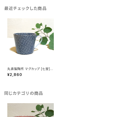
最近チェックした商品
丸直製陶所 マグカップ [七宝]
（藍）
¥2,860
同じカテゴリの商品