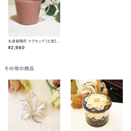
丸直製陶所 マグカップ [七宝]
（ピンク）
¥2,860
その他の商品