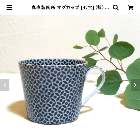
丸直製陶所 マグカップ [七宝]（藍） |
miñangos web shop