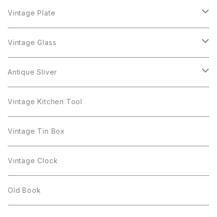
Napier
arcopal
BAVARIA
Coro
Richelieu
Richelieu
Milk Pot
Mosa
Vintage Plate
Coro
植物モチーフ
Trifari
Antique Silver
Crown Trifari
W.Gemany
Rhinestone
Pot
arcopal
Figgjo
Vintage Glass
Crown Trifari
W.Germany
Sarah Coventry
Mosa
Danecraft
植物モチーフ
Sarah Coventry
Mag Cup
BILTONS
iittala
Antique Sliver
Danecraft
BSK
STAR
arcopal
Gerry's
BSK
STAR
Vase
Luminarc
Pot
Vintage Kitchen Tool
Gerry's
STAR
Rhinestone
Giovanni
STAR
Trifari
Plate
arcoroc
Milk Pot
Vintage Tin Box
Giovanni
Figgjo
GOLD CROWN
Spoon
arcopal
Spoon
Vintage Clock
GOLD CROWN
BILTONS
JJ
Silver
cup
Old Book
Kramer