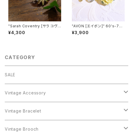
"Sarah Coventry [サラ コヴェ
"AVON [エイボン]" 60's-7
ントリー]" 1966年『TROPIC
0's 薔薇モチーフ ヴィンテージ
¥4,300
¥3,900
S』コレクション ヴィンテージイ
ピンブローチ [BV-224]
ヤリング [EV-22]
CATEGORY
SALE
Vintage Accessory
Bracelet
Vintage Bracelet
Crown Trifari
Brooch
Crown Trifari
Vintage Brooch