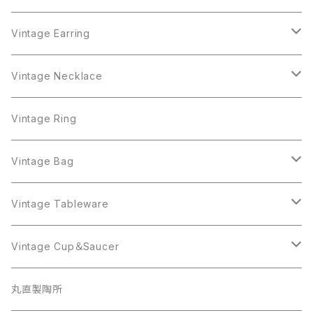
Monet
AAi
Earring
Monet
AAi
Vintage Earring
Trifari
AJC
ART
Necklace
Trifari
AJC
ART
Vintage Necklace
West Germany
Alice Caviness
AVON
AVON
Ring
West Germany
Alice Caviness
AVON
AVON
Vintage Ring
Sarah Coventry
ALPACA MEXICO
Coro
Monet
AVON
Sarah Coventry
ALPACA MEXICO
Coro
Coro
Vintage Bag
AVON
JJ
Crown Trifari
AVON
JJ
Crown Trifari
CELINE
Vintage Tableware
Beatrix
Lisner
Coro
Beatrix
Lisner
Monet
Glass
Vintage Cup＆Saucer
BSK
Richelieu
Richelieu
iittala
BSK
Sarah Coventry
Napier
CupSaucer
BAVARIA
丸直製陶所
Cerrito
Sarah Coventry