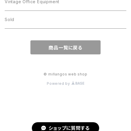
JJ
Kramer
Vintage Office Equipment
L.RAZZA
L.RAZZA
Sold
Labelle
La Rel
商品一覧に戻る
La Rel
Lisner
Lisner
Liz Claiborne
© miñangos web shop
Powered by
Liz Claiborne
Lucinda
Lucinda
M Jent
M Jent
Monet
ショップに質問する