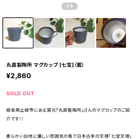
1
/4
丸直製陶所 マグカップ [七宝]（藍）
¥2,860
SOLD OUT
岐阜県土岐市にある窯元『丸直製陶所』さんのマグカップのご紹
介です！！
柔らかい白地に優しい雰囲気の青で日本古来の文様「七宝文様」