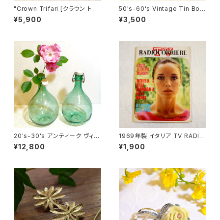
"Crown Trifari [クラウン トリ
50's-60's Vintage Tin Box
ファリ]" 50-60's 葉モチーフ
[OV-10]
¥5,900
¥3,500
ヴィンテージブローチ [BV-96]
20's-30's アンティーク ヴィン
1969年製 イタリア TV RADIO
テージ 大きな陶器栓付きワイン
雑誌 "TV RADIOCORRIERE"
¥12,800
¥1,900
ボトル(３L）from フランス [GV-
[OB-2]
16]