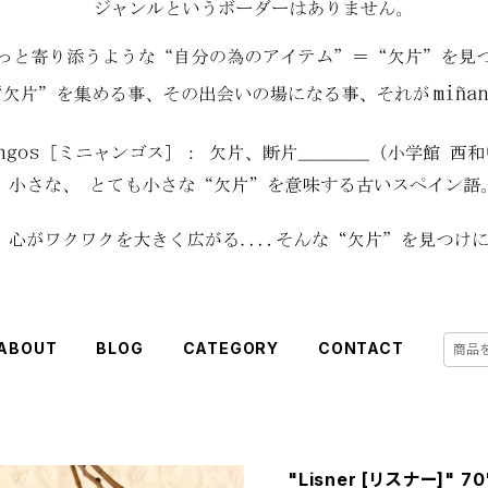
ABOUT
BLOG
CATEGORY
CONTACT
"Lisner [リスナー]"