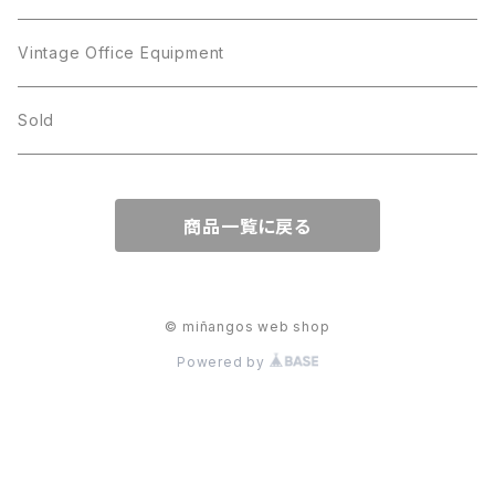
JJ
Kramer
Vintage Office Equipment
L.RAZZA
L.RAZZA
Sold
Labelle
La Rel
商品一覧に戻る
La Rel
Lisner
Lisner
Liz Claiborne
© miñangos web shop
Powered by
Liz Claiborne
Lucinda
Lucinda
M Jent
M Jent