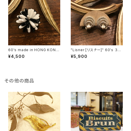
60's made in HONG KONG
"Lisner [リスナー]" 60's ３つ
Black & White Flower Motif
の輪を葉っぱで結んだようなヴ
¥4,500
¥5,900
ヴィンテージブローチ [BV-40
ィンテージイヤリング [EV-41]
2]
その他の商品