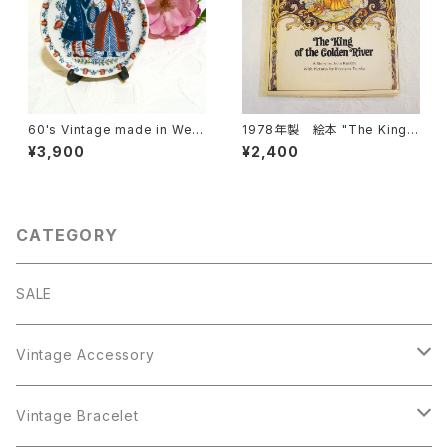
60's Vintage made in West
1978年製 絵本 "The King o
-Germany Small Trinket Pl
f the Golden River" [OB-1]
¥3,900
¥2,400
ate [CPV-16]
CATEGORY
SALE
Vintage Accessory
Bracelet
Vintage Bracelet