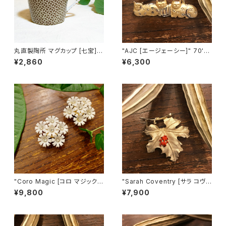
丸直製陶所 マグカップ [七宝]
"AJC [エージェーシー]" 70's-
（茶）
80's ３匹の猫ちゃんが並んだヴ
¥2,860
¥6,300
ィンテージブローチ [BV-397]
"Coro Magic [コロ マジック]"
"Sarah Coventry [サラ コヴェ
60's NY買い付け 可憐な白い
ントリー]" 1966年『BIT O' Fa
¥9,800
¥7,900
花束のような磁石留めヴィンテ
ntasy』ヴィンテージブローチ
ージイヤリング [EV-21]
[BV-398]