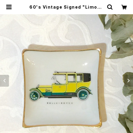
60's Vintage Signed "Limoge
s" Porcelain Petit Plate Rolls
Royce Motif [CPV-5] | miñan
gos web shop