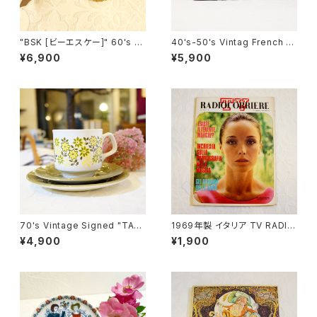
"BSK [ビーエスケー]" 60's カ
40's-50's Vintag French Ti
ットワーク葉っぱモチーフ ヴィン
n Box [OV-11]
¥6,900
¥5,900
テージブローチ [BV-15]
70's Vintage Signed "TAM
1969年製 イタリア TV RADIO
S" Floral Cup&Saucer,Plate
雑誌 "TV RADIOCORRIERE"
¥4,900
¥1,900
Set [CCV-24]
[OB-2]