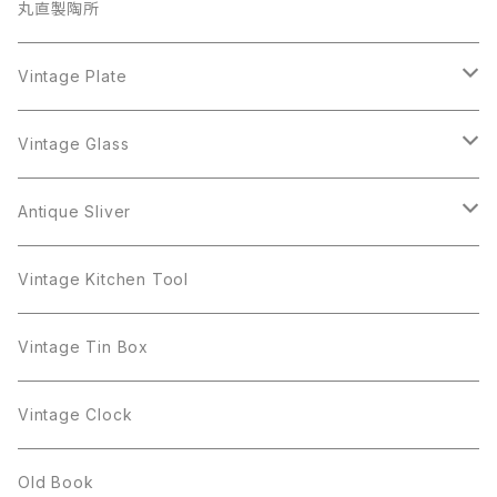
iittala
BSK
Sarah Coventry
Napier
CupSaucer
BAVARIA
丸直製陶所
Cerrito
Sarah Coventry
Napier
arcopal
BAVARIA
Coro
Richelieu
Richelieu
Milk Pot
Mosa
Vintage Plate
Coro
植物モチーフ
Trifari
Antique Silver
Crown Trifari
W.Gemany
Rhinestone
Pot
arcopal
Figgjo
Vintage Glass
Crown Trifari
W.Germany
Sarah Coventry
Mosa
Danecraft
植物モチーフ
Sarah Coventry
Mag Cup
BILTONS
iittala
Antique Sliver
Danecraft
BSK
STAR
arcopal
Gerry's
BSK
STAR
Vase
Luminarc
Pot
Vintage Kitchen Tool
Gerry's
STAR
Rhinestone
Giovanni
STAR
Trifari
Plate
arcoroc
Milk Pot
Vintage Tin Box
Giovanni
Figgjo
GOLD CROWN
Spoon
arcopal
Spoon
Vintage Clock
GOLD CROWN
BILTONS
JJ
Silver
cup
Old Book
Kramer