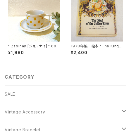
" Zsolnay [ジョルナイ] " 60's
1978年製 絵本 "The King o
ヴィンテージ ドット柄デミタスカ
f the Golden River" [OB-1]
¥1,980
¥2,400
ップ＆ソーサー [CCV-3]
CATEGORY
SALE
Vintage Accessory
Bracelet
Vintage Bracelet