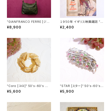
"GIANFRANCO FERRE [ジャ
１９５０年 イギリス映画雑誌 " P
ンフランコ フェレ]" 70s-80s
icturegoer " ８月１９日号 [OV
¥8,900
¥2,400
織りの様な柄の入ったヴィンテ
-22]
ージショルダーバッグ [BAV-6]
"Coro [コロ]" 50's-60's 葉
"STAR [スター]" 50's-60's
のリースモチーフ ヴィンテージ
マルチカラーラインストーン付き
¥5,600
¥5,900
ブローチ [BV-156]
葉っぱモチーフ ヴィンテージブ
ローチ [BV-185]