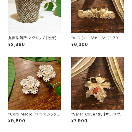
丸直製陶所 マグカップ [七宝]
"AJC [エージェーシー]" 70's-
（茶）
80's ３匹の猫ちゃんが並んだヴ
¥2,860
¥6,300
ィンテージブローチ [BV-397]
"Coro Magic [コロ マジック]"
"Sarah Coventry [サラ コヴェ
60's NY買い付け 可憐な白い
ントリー]" 1966年『BIT O' Fa
¥9,800
¥7,900
花束のような磁石留めヴィンテ
ntasy』ヴィンテージブローチ
ージイヤリング [EV-21]
[BV-398]