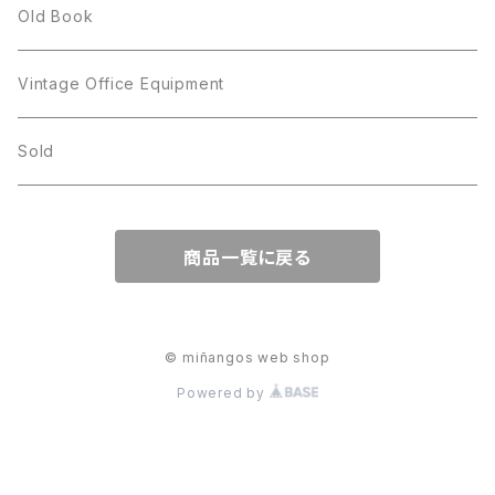
BILTONS
JJ
Silver
cup
Old Book
Kramer
JJ
Kramer
Vintage Office Equipment
L.RAZZA
L.RAZZA
Sold
Labelle
La Rel
商品一覧に戻る
La Rel
Lisner
Lisner
Liz Claiborne
© miñangos web shop
Powered by
Liz Claiborne
Lucinda
Lucinda
M Jent