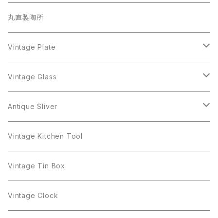
BSK
Richelieu
Richelieu
iittala
BSK
Sarah Coventry
Napier
CupSaucer
BAVARIA
丸直製陶所
Cerrito
Sarah Coventry
Napier
arcopal
BAVARIA
Coro
Richelieu
Richelieu
Milk Pot
Mosa
Vintage Plate
Coro
植物モチーフ
Trifari
Antique Silver
Crown Trifari
W.Gemany
Rhinestone
Pot
arcopal
Figgjo
Vintage Glass
Crown Trifari
W.Germany
Sarah Coventry
Mosa
Danecraft
植物モチーフ
Sarah Coventry
Mag Cup
BILTONS
iittala
Antique Sliver
Danecraft
BSK
STAR
arcopal
Gerry's
BSK
STAR
Vase
Luminarc
Pot
Vintage Kitchen Tool
Gerry's
STAR
Rhinestone
Giovanni
STAR
Trifari
Plate
arcoroc
Milk Pot
Vintage Tin Box
Giovanni
Figgjo
GOLD CROWN
Spoon
arcopal
Spoon
Vintage Clock
GOLD CROWN