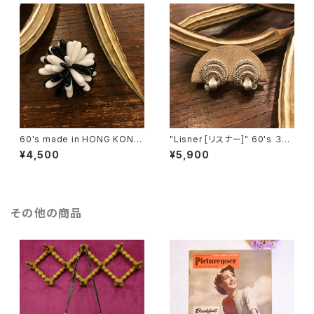
60's made in HONG KONG
"Lisner [リスナー]" 60's ３つ
Black & White Flower Motif
の輪を葉っぱで結んだようなヴ
¥4,500
¥5,900
ヴィンテージブローチ [BV-40
ィンテージイヤリング [EV-41]
2]
その他の商品