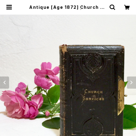
Antique [Age 1872] Church Se
rvices Book [OV-5] | miñango
s web shop