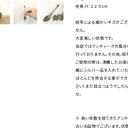
全長 H：１２.５cm
経年による細かいキズがござ
せん。
大変美しい状態です。
当店ではアンティークの風合
行っておりません。その為、
ご使用の際は、沸騰したお湯
緒にシルバー品を入れていた
ほとんどを除去する事ができま
さい）まだ目立つようでした
せ。
※ 長い年数を経てきたアン
古いお品物でございます。状