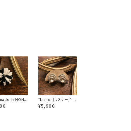
 made in HONG
"Lisner [リスナー]" 6
Black & Whit
0's ３つの輪を葉っぱで
500
¥5,900
wer Motif ヴィ
結んだようなヴィンテー
ブローチ [BV-
ジイヤリング [EV-41]