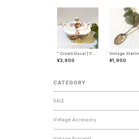
" Crown Ducal [クラ
Vintage Sterlin
ウン デュカル] " 30's
ver Plated Sp
¥3,900
¥1,900
ヴィンテージ シュガー
or Travelers [SAP-
ボウル from FIRENZE
4]
[CCV-2]
CATEGORY
SALE
Vintage Accessory
Bracelet
Vintage Bracelet