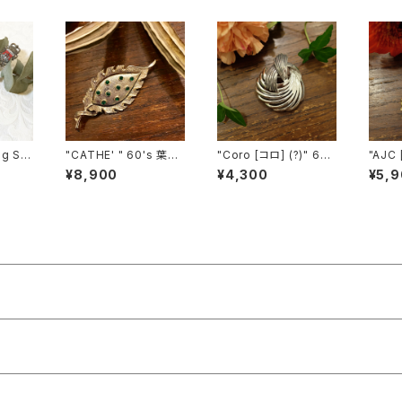
g Sil
"CATHE' " 60's 葉っ
"Coro [コロ] (?)" 6
"AJ
oon f
ぱモチーフ ヴィンテー
0's-70's シルバートー
ー]" 
¥8,900
¥4,300
¥5,
ジブローチ [BV-401]
ン ヴィンテージブロー
かって
チ [BV-326]
スの雪