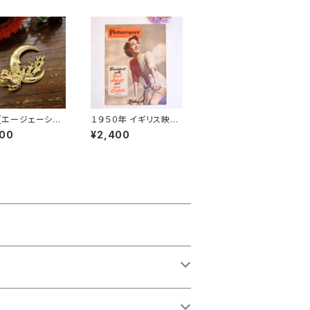
C [エージェーシ
１９５０年 イギリス映画
70's 三日月に向
雑誌 " Picturegoer "
900
¥2,400
走るサンタクロー
８月１９日号 [OV-22]
車 ヴィンテージ
ブローチ [BV-358]