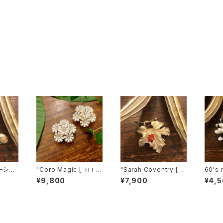
ーシ
"Coro Magic [コロ マ
"Sarah Coventry [サ
60's
s ３匹の
ジック]" 60's NY買い
ラ コヴェントリー]" 196
KONG 
¥9,800
¥7,900
¥4,
ヴィン
付け 可憐な白い花束の
6年『BIT O' Fantasy』
e Flo
ような磁石留めヴィンテ
ヴィンテージブローチ
ンテージ
ージイヤリング [EV-2
[BV-398]
402]
1]