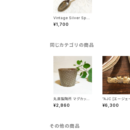
Vintage Silver Spoo
n [SAP-1]
¥1,700
同じカテゴリの商品
丸直製陶所 マグカップ
"AJC [エージェ
[七宝]（茶）
ー]" 70's-80'
¥2,860
¥6,300
猫ちゃんが並んだ
テージブローチ [BV-3
97]
その他の商品