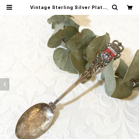
Vintage Sterling Silver Plated
Spoon for Travelers [SAP-4] |
miñangos web shop