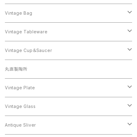
Sarah Coventry
ALPACA MEXICO
Coro
Monet
AVON
Sarah Coventry
ALPACA MEXICO
Coro
Coro
Vintage Bag
AVON
JJ
Crown Trifari
AVON
JJ
Crown Trifari
CELINE
Vintage Tableware
Beatrix
Lisner
Coro
Beatrix
Lisner
Monet
Glass
Vintage Cup＆Saucer
BSK
Richelieu
Richelieu
iittala
BSK
Sarah Coventry
Napier
CupSaucer
BAVARIA
丸直製陶所
Cerrito
Sarah Coventry
Napier
arcopal
BAVARIA
Coro
Richelieu
Richelieu
Milk Pot
Mosa
Vintage Plate
Coro
植物モチーフ
Trifari
Antique Silver
Crown Trifari
W.Gemany
Rhinestone
Pot
arcopal
Figgjo
Vintage Glass
Crown Trifari
W.Germany
Sarah Coventry
Mosa
Danecraft
植物モチーフ
Sarah Coventry
Mag Cup
BILTONS
iittala
Antique Sliver
Danecraft
BSK
STAR