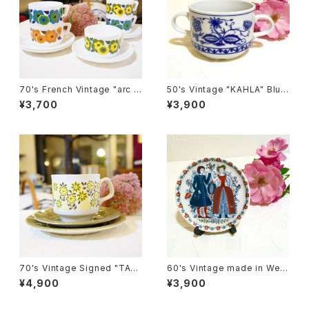
70's French Vintage "arc o
50's Vintage "KAHLA" Blue
pal [アルコパル]" Milk-Glass
Onion Style Design Soup
¥3,700
¥3,900
"Lotus" Design Cup&Sauc
Cup [CCV-14]
er [GV-22]
70's Vintage Signed "TAM
60's Vintage made in West
S" Floral Cup&Saucer,Plate
-Germany Small Trinket Pl
¥4,900
¥3,900
Set [CCV-24]
ate [CPV-16]