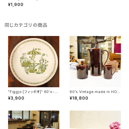
ed Spoon for Travelers [S
¥1,900
AP-4]
同じカテゴリの商品
"Figgjo [フィッギオ]" 60's-7
60's Vintage made in HOL
0's『Market [マーケット]』ヴィ
LAND "Sphinx Maastricht"
¥3,900
¥18,800
ンテージプレート（キズあり） [C
Brown Pot, Sugar Pot and
PV-24]
Milk Pot Set [CCV-33]1