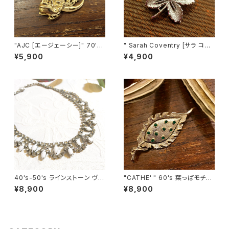
"AJC [エージェーシー]" 70's
" Sarah Coventry [サラ コヴ
三日月に向かって走るサンタク
ェントリー] " 1968年 "Ivy"シリ
¥5,900
¥4,900
ロースの雪車 ヴィンテージブロ
ーズ ヴィンテージブローチ [BV
ーチ [BV-358]
-232]
40's-50's ラインストーン ヴィ
"CATHE' " 60's 葉っぱモチー
ンテージネックレス [NV-18]
フ ヴィンテージブローチ [BV-4
¥8,900
¥8,900
01]