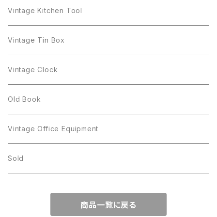
arcopal
Gerry's
BSK
STAR
Vase
Luminarc
Pot
Vintage Kitchen Tool
Gerry's
STAR
Rhinestone
Giovanni
STAR
Trifari
Plate
arcoroc
Milk Pot
Vintage Tin Box
Giovanni
Figgjo
GOLD CROWN
Spoon
arcopal
Spoon
Vintage Clock
GOLD CROWN
BILTONS
JJ
Silver
cup
Old Book
Kramer
JJ
Kramer
Vintage Office Equipment
L.RAZZA
L.RAZZA
Sold
Labelle
La Rel
商品一覧に戻る
La Rel
Lisner