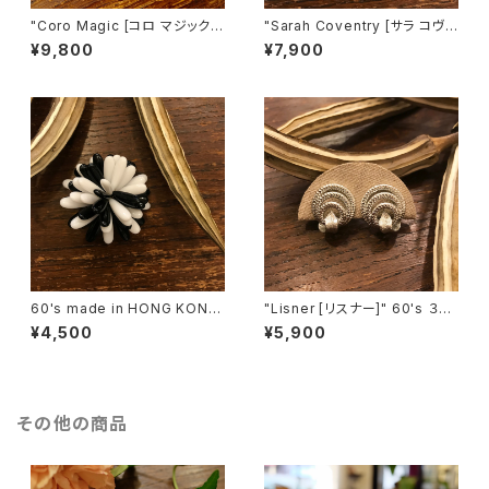
"Coro Magic [コロ マジック]"
"Sarah Coventry [サラ コヴェ
60's NY買い付け 可憐な白い
ントリー]" 1966年『BIT O' Fa
¥9,800
¥7,900
花束のような磁石留めヴィンテ
ntasy』ヴィンテージブローチ
ージイヤリング [EV-21]
[BV-398]
60's made in HONG KONG
"Lisner [リスナー]" 60's ３つ
Black & White Flower Motif
の輪を葉っぱで結んだようなヴ
¥4,500
¥5,900
ヴィンテージブローチ [BV-40
ィンテージイヤリング [EV-41]
2]
その他の商品