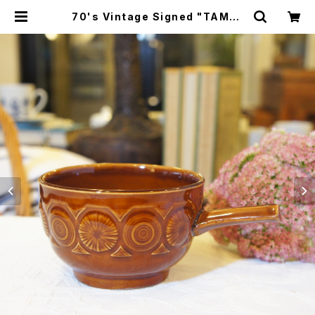
70's Vintage Signed "TAMS"
Brown Cafe Bowl with Straigh
t Edge [CCV-23] | miñangos
web shop