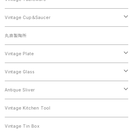
Beatrix
Lisner
Coro
Beatrix
Lisner
Monet
Glass
Vintage Cup＆Saucer
BSK
Richelieu
Richelieu
iittala
BSK
Sarah Coventry
Napier
CupSaucer
BAVARIA
丸直製陶所
Cerrito
Sarah Coventry
Napier
arcopal
BAVARIA
Coro
Richelieu
Richelieu
Milk Pot
Mosa
Vintage Plate
Coro
植物モチーフ
Trifari
Antique Silver
Crown Trifari
W.Gemany
Rhinestone
Pot
arcopal
Figgjo
Vintage Glass
Crown Trifari
W.Germany
Sarah Coventry
Mosa
Danecraft
植物モチーフ
Sarah Coventry
Mag Cup
BILTONS
iittala
Antique Sliver
Danecraft
BSK
STAR
arcopal
Gerry's
BSK
STAR
Vase
Luminarc
Pot
Vintage Kitchen Tool
Gerry's
STAR
Rhinestone
Giovanni
STAR
Trifari
Plate
arcoroc
Milk Pot
Vintage Tin Box
Giovanni