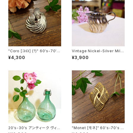
"Coro [コロ] (?)" 60's-70's
Vintage Nickel-Silver Milk
シルバートーン ヴィンテージブ
Cup [SA-12]
¥4,300
¥3,900
ローチ [BV-326]
20's-30's アンティーク ヴィン
"Monet [モネ]" 60's-70's 大
テージ 大きな陶器栓付きワイン
きくて華やかな菱形 ヴィンテー