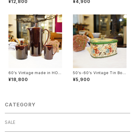
¥12,800
¥4,900
ボトル(３L）from フランス [GV-
ジブローチ [BV-333]
16]
60's Vintage made in HOL
50's-60's Vintage Tin Box
LAND "Sphinx Maastricht"
[OV-9]
¥18,800
¥5,900
Brown Pot, Sugar Pot and
Milk Pot Set [CCV-33]1
CATEGORY
SALE