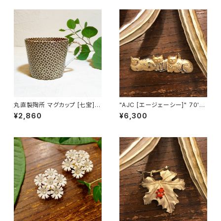
丸直製陶所 マグカップ [七宝]
"AJC [エージェーシー]" 70's-
（茶）
80's ３匹の猫ちゃんが並んだヴ
¥2,860
¥6,300
ィンテージブローチ [BV-397]