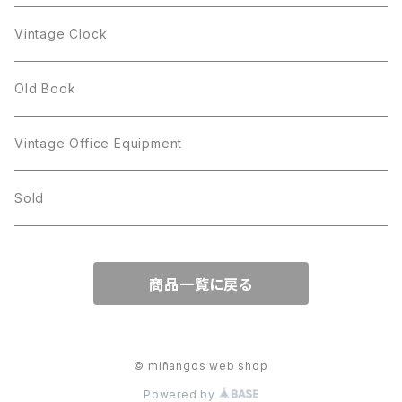
Figgjo
GOLD CROWN
Spoon
arcopal
Spoon
Vintage Clock
GOLD CROWN
BILTONS
JJ
Silver
cup
Old Book
Kramer
JJ
Kramer
Vintage Office Equipment
L.RAZZA
L.RAZZA
Sold
Labelle
La Rel
商品一覧に戻る
La Rel
Lisner
Lisner
Liz Claiborne
© miñangos web shop
Powered by
Liz Claiborne