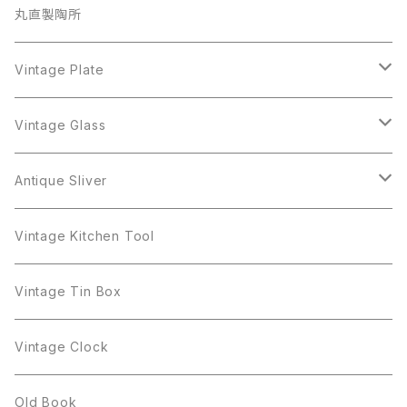
iittala
BSK
Sarah Coventry
Napier
CupSaucer
BAVARIA
丸直製陶所
Cerrito
Sarah Coventry
Napier
arcopal
BAVARIA
Coro
Richelieu
Richelieu
Milk Pot
Mosa
Vintage Plate
Coro
植物モチーフ
Trifari
Antique Silver
Crown Trifari
W.Gemany
Rhinestone
Pot
arcopal
Figgjo
Vintage Glass
Crown Trifari
W.Germany
Sarah Coventry
Mosa
Danecraft
植物モチーフ
Sarah Coventry
Mag Cup
BILTONS
iittala
Antique Sliver
Danecraft
BSK
STAR
arcopal
Gerry's
BSK
STAR
Vase
Luminarc
Pot
Vintage Kitchen Tool
Gerry's
STAR
Rhinestone
Giovanni
STAR
Trifari
Plate
arcoroc
Milk Pot
Vintage Tin Box
Giovanni
Figgjo
GOLD CROWN
Spoon
arcopal
Spoon
Vintage Clock
GOLD CROWN
BILTONS
JJ
Silver
cup
Old Book
Kramer