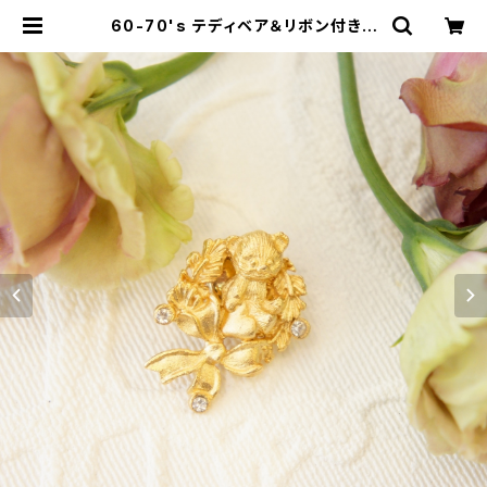
60-70's テディベア＆リボン付きリ
ース ヴィンテージピンブローチ [BV-
97] | miñangos web shop