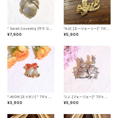
" Sarah Coventry [サラ コヴ
"AJC [エージェーシー]" 70's
ェントリー] " １９６１年"Adams
三日月に向かって走るサンタク
¥7,900
¥5,900
Delight"シリーズ プラムモチー
ロースの雪車 ヴィンテージブロ
フ ヴィンテージブローチ&ペン
ーチ [BV-358]
ダントトップ [BV-50]
" AVON [エイボン] " 70's ク
"J.J. [ジェージェー]" 70's ピ
リスマスベル ヴィンテージブロ
ーターラビットと恋人の日向ぼっ
¥3,900
¥5,900
ーチ [BV-162]
こデート ヴィンテージブローチ
[BV-205]