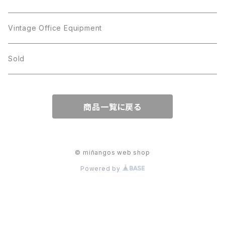
JJ
Kramer
Vintage Office Equipment
L.RAZZA
L.RAZZA
Sold
Labelle
La Rel
商品一覧に戻る
La Rel
Lisner
Lisner
Liz Claiborne
© miñangos web shop
Powered by
Liz Claiborne
Lucinda
Lucinda
M Jent