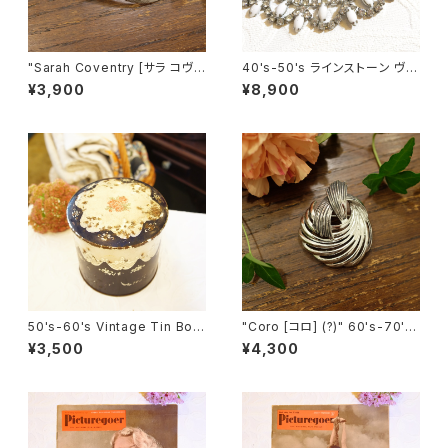
"Sarah Coventry [サラ コヴェ
40's-50's ラインストーン ヴィ
ントリー]" 1960年 "SATIN FL
ンテージネックレス [NV-18]
¥3,900
¥8,900
AME" シルバーの大きなヴィン
テージブローチ [BV-349]
50's-60's Vintage Tin Box
"Coro [コロ] (?)" 60's-70's
[OV-10]
シルバートーン ヴィンテージブ
¥3,500
¥4,300
ローチ [BV-326]