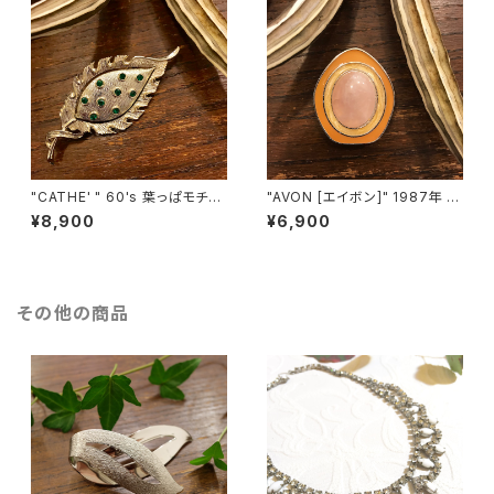
"CATHE' " 60's 葉っぱモチー
"AVON [エイボン]" 1987年 C
フ ヴィンテージブローチ [BV-4
ELIA SEBIRI for AVON 大き
¥8,900
¥6,900
01]
なローズクォーツが付いたヴィ
ンテージブローチ [BV=395]
その他の商品