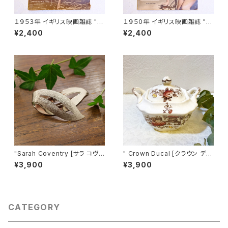
１９５３年 イギリス映画雑誌 " P
１９５０年 イギリス映画雑誌 " P
icturegoer " ６月２７日号 [OV
icturegoer " ８月１９日号 [OV
¥2,400
¥2,400
-23]
-22]
"Sarah Coventry [サラ コヴェ
" Crown Ducal [クラウン デュ
ントリー]" 1960年 "SATIN FL
カル] " 30's ヴィンテージ シュ
¥3,900
¥3,900
AME" シルバーの大きなヴィン
ガーボウル from FIRENZE
テージブローチ [BV-349]
[CCV-2]
CATEGORY