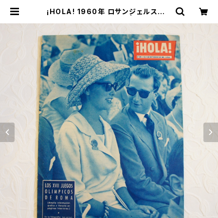
¡HOLA! 1960年 ロサンジェルスオリ
ンピック特集号 [OB-4] | miñango
s web shop