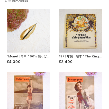
その他の商品
"Monet [モネ]" 60's 葉っぱモ
1978年製 絵本 "The King o
チーフ ヴィンテージブローチ [B
f the Golden River" [OB-1]
¥4,300
¥2,400
V-147]