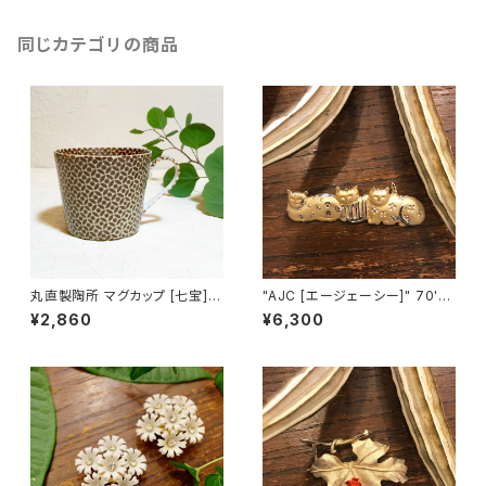
同じカテゴリの商品
丸直製陶所 マグカップ [七宝]
"AJC [エージェーシー]" 70's-
（茶）
80's ３匹の猫ちゃんが並んだヴ
¥2,860
¥6,300
ィンテージブローチ [BV-397]