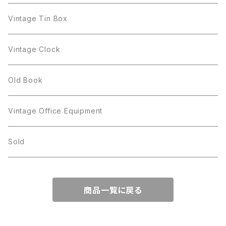
Giovanni
STAR
Trifari
Plate
arcoroc
Milk Pot
Vintage Tin Box
Giovanni
Figgjo
GOLD CROWN
Spoon
arcopal
Spoon
Vintage Clock
GOLD CROWN
BILTONS
JJ
Silver
cup
Old Book
Kramer
JJ
Kramer
Vintage Office Equipment
L.RAZZA
L.RAZZA
Sold
Labelle
La Rel
商品一覧に戻る
La Rel
Lisner
Lisner