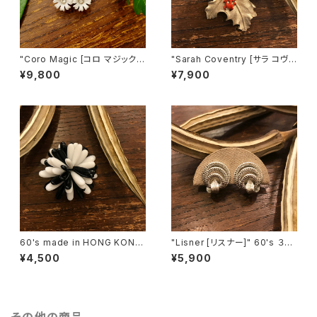
"Coro Magic [コロ マジック]"
"Sarah Coventry [サラ コヴェ
60's NY買い付け 可憐な白い
ントリー]" 1966年『BIT O' Fa
¥9,800
¥7,900
花束のような磁石留めヴィンテ
ntasy』ヴィンテージブローチ
ージイヤリング [EV-21]
[BV-398]
60's made in HONG KONG
"Lisner [リスナー]" 60's ３つ
Black & White Flower Motif
の輪を葉っぱで結んだようなヴ
¥4,500
¥5,900
ヴィンテージブローチ [BV-40
ィンテージイヤリング [EV-41]
2]