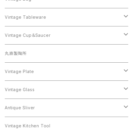
AVON
JJ
Crown Trifari
AVON
JJ
Crown Trifari
CELINE
Vintage Tableware
Beatrix
Lisner
Coro
Beatrix
Lisner
Monet
Glass
Vintage Cup＆Saucer
BSK
Richelieu
Richelieu
iittala
BSK
Sarah Coventry
Napier
CupSaucer
BAVARIA
丸直製陶所
Cerrito
Sarah Coventry
Napier
arcopal
BAVARIA
Coro
Richelieu
Richelieu
Milk Pot
Mosa
Vintage Plate
Coro
植物モチーフ
Trifari
Antique Silver
Crown Trifari
W.Gemany
Rhinestone
Pot
arcopal
Figgjo
Vintage Glass
Crown Trifari
W.Germany
Sarah Coventry
Mosa
Danecraft
植物モチーフ
Sarah Coventry
Mag Cup
BILTONS
iittala
Antique Sliver
Danecraft
BSK
STAR
arcopal
Gerry's
BSK
STAR
Vase
Luminarc
Pot
Vintage Kitchen Tool
Gerry's
STAR
Rhinestone