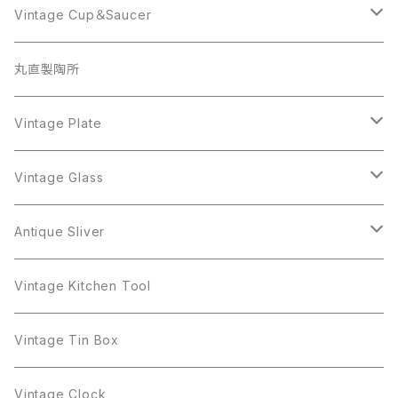
Coro
Beatrix
Lisner
Monet
Glass
Vintage Cup＆Saucer
BSK
Richelieu
Richelieu
iittala
BSK
Sarah Coventry
Napier
CupSaucer
BAVARIA
丸直製陶所
Cerrito
Sarah Coventry
Napier
arcopal
BAVARIA
Coro
Richelieu
Richelieu
Milk Pot
Mosa
Vintage Plate
Coro
植物モチーフ
Trifari
Antique Silver
Crown Trifari
W.Gemany
Rhinestone
Pot
arcopal
Figgjo
Vintage Glass
Crown Trifari
W.Germany
Sarah Coventry
Mosa
Danecraft
植物モチーフ
Sarah Coventry
Mag Cup
BILTONS
iittala
Antique Sliver
Danecraft
BSK
STAR
arcopal
Gerry's
BSK
STAR
Vase
Luminarc
Pot
Vintage Kitchen Tool
Gerry's
STAR
Rhinestone
Giovanni
STAR
Trifari
Plate
arcoroc
Milk Pot
Vintage Tin Box
Giovanni
Figgjo
GOLD CROWN
Spoon
arcopal
Spoon
Vintage Clock