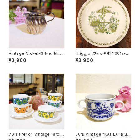
Vintage Nickel-Silver Milk
"Figgjo [フィッギオ]" 60's-7
Cup [SA-12]
0's『Market [マーケット]』ヴィ
¥3,900
¥3,900
ンテージプレート（キズあり） [C
PV-24]
70's French Vintage "arc o
50's Vintage "KAHLA" Blue
pal [アルコパル]" Milk-Glass
Onion Style Design Soup