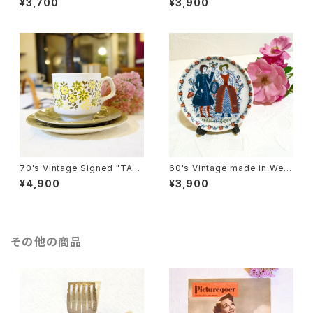
¥3,700
¥3,900
"Lotus" Design Cup&Sauc
Cup [CCV-14]
er [GV-22]
70's Vintage Signed "TAM
60's Vintage made in West
S" Floral Cup&Saucer,Plate
-Germany Small Trinket Pl
¥4,900
¥3,900
Set [CCV-24]
ate [CPV-16]
その他の商品