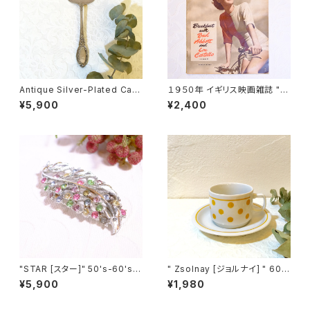
Antique Silver-Plated Cak
１９５０年 イギリス映画雑誌 " P
e Server [SA-2]
icturegoer " ８月１９日号 [OV
¥5,900
¥2,400
-22]
"STAR [スター]" 50's-60's
" Zsolnay [ジョルナイ] " 60's
マルチカラーラインストーン付き
ヴィンテージ ドット柄デミタスカ
¥5,900
¥1,980
葉っぱモチーフ ヴィンテージブ
ップ＆ソーサー [CCV-3]
ローチ [BV-185]