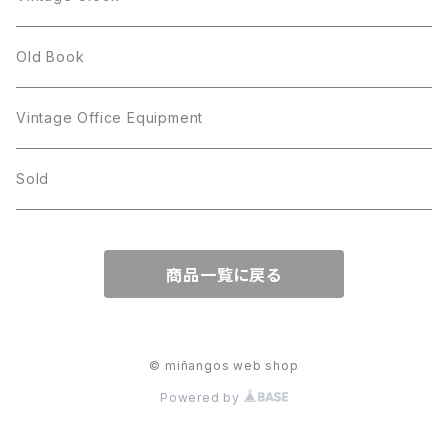
GOLD CROWN
BILTONS
JJ
Silver
cup
Old Book
Kramer
JJ
Kramer
Vintage Office Equipment
L.RAZZA
L.RAZZA
Sold
Labelle
La Rel
商品一覧に戻る
La Rel
Lisner
Lisner
Liz Claiborne
© miñangos web shop
Powered by
Liz Claiborne
Lucinda