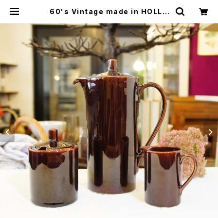
60's Vintage made in HOLLA
ND "Sphinx Maastricht" Brow
n Pot, Sugar Pot and Milk Pot
Set [CCV-33]1 | miñangos we
b shop