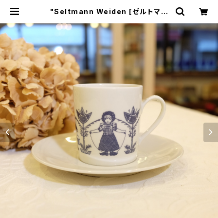
"Seltmann Weiden [ゼルトマン
ヴァイデン]" 60's ヴィンテージ カッ
プ＆ソーサー [CCV-36] | miñan
gos web shop