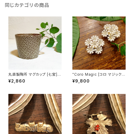
同じカテゴリの商品
丸直製陶所 マグカップ [七宝]
"Coro Magic [コロ マジック]"
（茶）
60's NY買い付け 可憐な白い
¥2,860
¥9,800
花束のような磁石留めヴィンテ
ージイヤリング [EV-21]