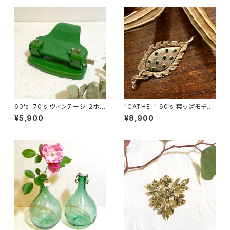
60's-70's ヴィンテージ ２ホ
"CATHE' " 60's 葉っぱモチー
ール穴あけパンチ made in Cz
フ ヴィンテージブローチ [BV-4
¥5,900
¥8,900
echoslovakia [OV-1]
01]