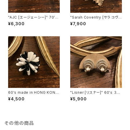
"AJC [エージェーシー]" 70's-
"Sarah Coventry [サラ コヴェ
80's ３匹の猫ちゃんが並んだヴ
ントリー]" 1966年『BIT O' Fa
¥6,300
¥7,900
ィンテージブローチ [BV-397]
ntasy』ヴィンテージブローチ
[BV-398]
60's made in HONG KONG
"Lisner [リスナー]" 60's ３つ
Black & White Flower Motif
の輪を葉っぱで結んだようなヴ
¥4,500
¥5,900
ヴィンテージブローチ [BV-40
ィンテージイヤリング [EV-41]
2]
その他の商品