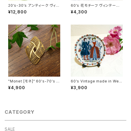
20's-30's アンティーク ヴィン
60's 花モチーフ ヴィンテージ
テージ 大きな陶器栓付きワイン
ブローチ [BV-51]
¥12,800
¥4,300
ボトル(３L）from フランス [GV-
16]
"Monet [モネ]" 60's-70's 大
60's Vintage made in West
きくて華やかな菱形 ヴィンテー
-Germany Small Trinket Pl
¥4,900
¥3,900
ジブローチ [BV-333]
ate [CPV-16]
CATEGORY
SALE