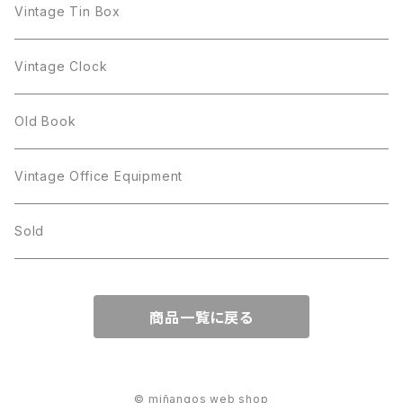
Giovanni
STAR
Trifari
Plate
arcoroc
Milk Pot
Vintage Tin Box
Giovanni
Figgjo
GOLD CROWN
Spoon
arcopal
Spoon
Vintage Clock
GOLD CROWN
BILTONS
JJ
Silver
cup
Old Book
Kramer
JJ
Kramer
Vintage Office Equipment
L.RAZZA
L.RAZZA
Sold
Labelle
La Rel
商品一覧に戻る
La Rel
Lisner
Lisner
Liz Claiborne
© miñangos web shop