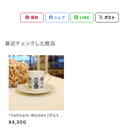
保存
シェア
LINE
ポスト
最近チェックした商品
"Seltmann Weiden [ゼルトマ
ン ヴァイデン]" 60's ヴィンテ
¥4,300
ージ カップ＆ソーサー [CCV-
36]