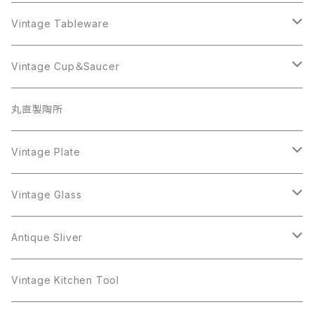
AVON
JJ
Crown Trifari
AVON
JJ
Crown Trifari
CELINE
Vintage Tableware
Beatrix
Lisner
Coro
Beatrix
Lisner
Monet
Glass
Vintage Cup＆Saucer
BSK
Richelieu
Richelieu
iittala
BSK
Sarah Coventry
Napier
CupSaucer
BAVARIA
丸直製陶所
Cerrito
Sarah Coventry
Napier
arcopal
BAVARIA
Coro
Richelieu
Richelieu
Milk Pot
Mosa
Vintage Plate
Coro
植物モチーフ
Trifari
Antique Silver
Crown Trifari
W.Gemany
Rhinestone
Pot
arcopal
Figgjo
Vintage Glass
Crown Trifari
W.Germany
Sarah Coventry
Mosa
Danecraft
植物モチーフ
Sarah Coventry
Mag Cup
BILTONS
iittala
Antique Sliver
Danecraft
BSK
STAR
arcopal
Gerry's
BSK
STAR
Vase
Luminarc
Pot
Vintage Kitchen Tool
Gerry's
STAR
Rhinestone