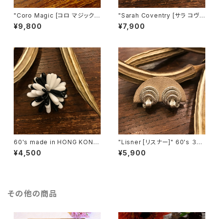
"Coro Magic [コロ マジック]"
"Sarah Coventry [サラ コヴェ
60's NY買い付け 可憐な白い
ントリー]" 1966年『BIT O' Fa
¥9,800
¥7,900
花束のような磁石留めヴィンテ
ntasy』ヴィンテージブローチ
ージイヤリング [EV-21]
[BV-398]
60's made in HONG KONG
"Lisner [リスナー]" 60's ３つ
Black & White Flower Motif
の輪を葉っぱで結んだようなヴ
¥4,500
¥5,900
ヴィンテージブローチ [BV-40
ィンテージイヤリング [EV-41]
2]
その他の商品