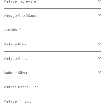
AVON
JJ
Crown Trifari
CELINE
Vintage Tableware
Beatrix
Lisner
Coro
Beatrix
Lisner
Monet
Glass
Vintage Cup＆Saucer
BSK
Richelieu
Richelieu
iittala
BSK
Sarah Coventry
Napier
CupSaucer
BAVARIA
丸直製陶所
Cerrito
Sarah Coventry
Napier
arcopal
BAVARIA
Coro
Richelieu
Richelieu
Milk Pot
Mosa
Vintage Plate
Coro
植物モチーフ
Trifari
Antique Silver
Crown Trifari
W.Gemany
Rhinestone
Pot
arcopal
Figgjo
Vintage Glass
Crown Trifari
W.Germany
Sarah Coventry
Mosa
Danecraft
植物モチーフ
Sarah Coventry
Mag Cup
BILTONS
iittala
Antique Sliver
Danecraft
BSK
STAR
arcopal
Gerry's
BSK
STAR
Vase
Luminarc
Pot
Vintage Kitchen Tool
Gerry's
STAR
Rhinestone
Giovanni
STAR
Trifari
Plate
arcoroc
Milk Pot
Vintage Tin Box
Giovanni