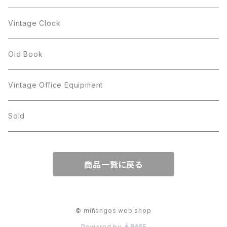
Figgjo
GOLD CROWN
Spoon
arcopal
Spoon
Vintage Clock
GOLD CROWN
BILTONS
JJ
Silver
cup
Old Book
Kramer
JJ
Kramer
Vintage Office Equipment
L.RAZZA
L.RAZZA
Sold
Labelle
La Rel
商品一覧に戻る
La Rel
Lisner
Lisner
Liz Claiborne
© miñangos web shop
Powered by