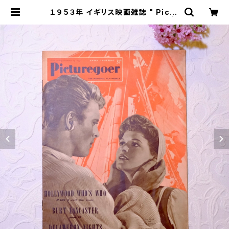
１９５３年 イギリス映画雑誌 " Pictu
regoer " ２月１４日号 [OV-10] |
miñangos web shop