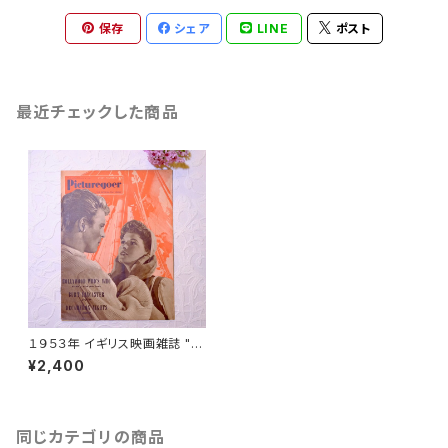
保存
シェア
LINE
ポスト
最近チェックした商品
１９５３年 イギリス映画雑誌 " P
icturegoer " ２月１４日号 [OV
¥2,400
-10]
同じカテゴリの商品