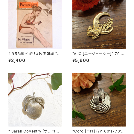
１９５３年 イギリス映画雑誌 " P
"AJC [エージェーシー]" 70's
icturegoer " ７月４日号 [OV-
三日月に向かって走るサンタク
¥2,400
¥5,900
21]
ロースの雪車 ヴィンテージブロ
ーチ [BV-358]
" Sarah Coventry [サラ コヴ
"Coro [コロ] (?)" 60's-70's