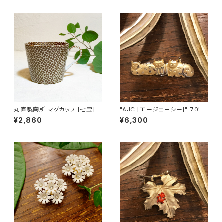
丸直製陶所 マグカップ [七宝]
"AJC [エージェーシー]" 70's-
（茶）
80's ３匹の猫ちゃんが並んだヴ
¥2,860
¥6,300
ィンテージブローチ [BV-397]