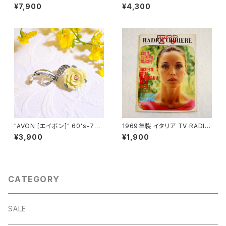
ェントリー] " １９６１年"Adams
シルバートーン ヴィンテージブ
¥7,900
¥4,300
Delight"シリーズ プラムモチー
ローチ [BV-326]
フ ヴィンテージブローチ&ペン
ダントトップ [BV-50]
"AVON [エイボン]" 60's-7
1969年製 イタリア TV RADIO
0's 薔薇モチーフ ヴィンテージ
雑誌 "TV RADIOCORRIERE"
¥3,900
¥1,900
ピンブローチ [BV-224]
[OB-2]
CATEGORY
SALE