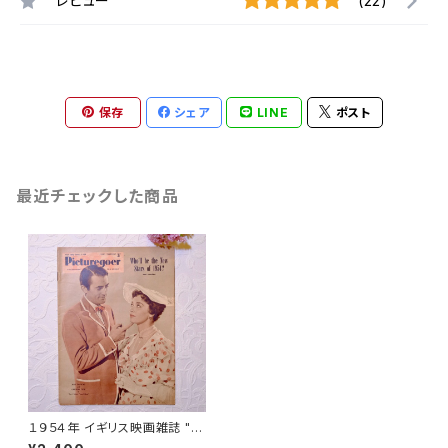
レビュー
(22)
保存
シェア
LINE
ポスト
最近チェックした商品
１９５４年 イギリス映画雑誌 " P
icturegoer " １月２日号 [OV-