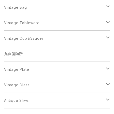
Sarah Coventry
ALPACA MEXICO
Coro
Monet
AVON
Sarah Coventry
ALPACA MEXICO
Coro
Coro
Vintage Bag
AVON
JJ
Crown Trifari
AVON
JJ
Crown Trifari
CELINE
Vintage Tableware
Beatrix
Lisner
Coro
Beatrix
Lisner
Monet
Glass
Vintage Cup＆Saucer
BSK
Richelieu
Richelieu
iittala
BSK
Sarah Coventry
Napier
CupSaucer
BAVARIA
丸直製陶所
Cerrito
Sarah Coventry
Napier
arcopal
BAVARIA
Coro
Richelieu
Richelieu
Milk Pot
Mosa
Vintage Plate
Coro
植物モチーフ
Trifari
Antique Silver
Crown Trifari
W.Gemany
Rhinestone
Pot
arcopal
Figgjo
Vintage Glass
Crown Trifari
W.Germany
Sarah Coventry
Mosa
Danecraft
植物モチーフ
Sarah Coventry
Mag Cup
BILTONS
iittala
Antique Sliver
Danecraft
BSK
STAR
arcopal