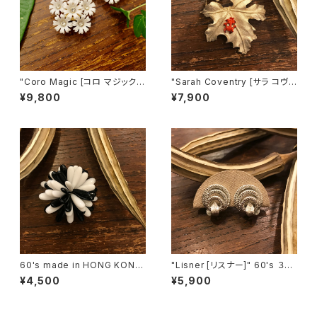
"Coro Magic [コロ マジック]"
"Sarah Coventry [サラ コヴェ
60's NY買い付け 可憐な白い
ントリー]" 1966年『BIT O' Fa
¥9,800
¥7,900
花束のような磁石留めヴィンテ
ntasy』ヴィンテージブローチ
ージイヤリング [EV-21]
[BV-398]
60's made in HONG KONG
"Lisner [リスナー]" 60's ３つ
Black & White Flower Motif
の輪を葉っぱで結んだようなヴ
¥4,500
¥5,900
ヴィンテージブローチ [BV-40
ィンテージイヤリング [EV-41]
2]