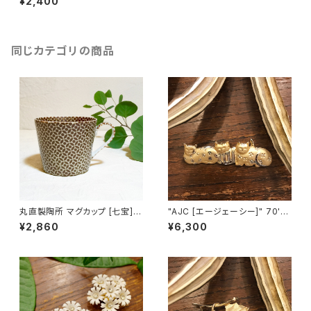
¥2,400
12]
同じカテゴリの商品
丸直製陶所 マグカップ [七宝]
"AJC [エージェーシー]" 70's-
（茶）
80's ３匹の猫ちゃんが並んだヴ
¥2,860
¥6,300
ィンテージブローチ [BV-397]