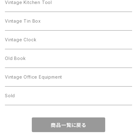
Gerry's
BSK
STAR
Vase
Luminarc
Pot
Vintage Kitchen Tool
Gerry's
STAR
Rhinestone
Giovanni
STAR
Trifari
Plate
arcoroc
Milk Pot
Vintage Tin Box
Giovanni
Figgjo
GOLD CROWN
Spoon
arcopal
Spoon
Vintage Clock
GOLD CROWN
BILTONS
JJ
Silver
cup
Old Book
Kramer
JJ
Kramer
Vintage Office Equipment
L.RAZZA
L.RAZZA
Sold
Labelle
La Rel
商品一覧に戻る
La Rel
Lisner