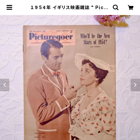
１９５４年 イギリス映画雑誌 " Pictu
regoer " １月２日号 [OV-12] | mi
ñangos web shop