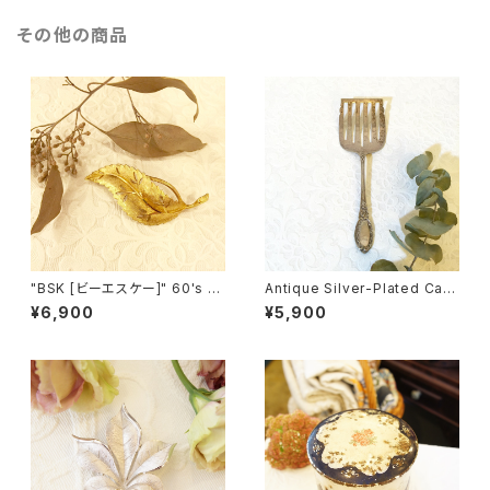
その他の商品
"BSK [ビーエスケー]" 60's カ
Antique Silver-Plated Cak
ットワーク葉っぱモチーフ ヴィン
e Server [SA-2]
¥6,900
¥5,900
テージブローチ [BV-15]