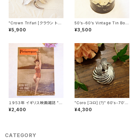
"Crown Trifari [クラウン トリ
50's-60's Vintage Tin Box
ファリ]" 50-60's 葉モチーフ
[OV-10]
¥5,900
¥3,500
ヴィンテージブローチ [BV-96]
１９５３年 イギリス映画雑誌 " P
"Coro [コロ] (?)" 60's-70's
icturegoer " ６月２７日号 [OV
シルバートーン ヴィンテージブ
¥2,400
¥4,300
-23]
ローチ [BV-326]
CATEGORY