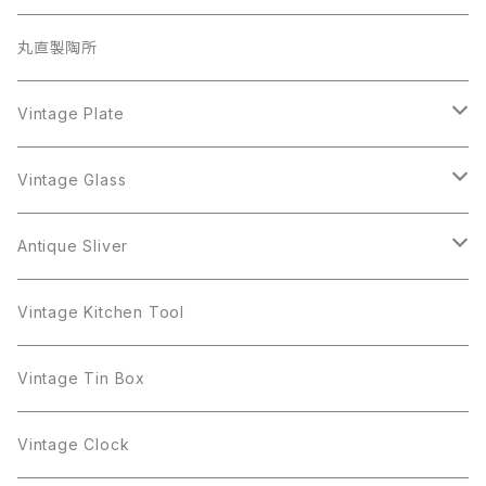
BSK
Richelieu
Richelieu
iittala
BSK
Sarah Coventry
Napier
CupSaucer
BAVARIA
丸直製陶所
Cerrito
Sarah Coventry
Napier
arcopal
BAVARIA
Coro
Richelieu
Richelieu
Milk Pot
Mosa
Vintage Plate
Coro
植物モチーフ
Trifari
Antique Silver
Crown Trifari
W.Gemany
Rhinestone
Pot
arcopal
Figgjo
Vintage Glass
Crown Trifari
W.Germany
Sarah Coventry
Mosa
Danecraft
植物モチーフ
Sarah Coventry
Mag Cup
BILTONS
iittala
Antique Sliver
Danecraft
BSK
STAR
arcopal
Gerry's
BSK
STAR
Vase
Luminarc
Pot
Vintage Kitchen Tool
Gerry's
STAR
Rhinestone
Giovanni
STAR
Trifari
Plate
arcoroc
Milk Pot
Vintage Tin Box
Giovanni
Figgjo
GOLD CROWN
Spoon
arcopal
Spoon
Vintage Clock
GOLD CROWN