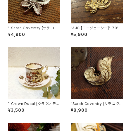
" Sarah Coventry [サラ コヴ
"AJC [エージェーシー]" 70's
ェントリー] " 1968年 "Ivy"シリ
三日月に向かって走るサンタク
¥4,900
¥5,900
ーズ ヴィンテージブローチ [BV
ロースの雪車 ヴィンテージブロ
-232]
ーチ [BV-358]
" Crown Ducal [クラウン デュ
"Sarah Coventry [サラ コヴェ
カル] " 30's ヴィンテージ デミ
ントリー]" 1961年 "GOLDEN
¥3,500
¥8,900
タスカップ＆ソーサー from FIR
Brocade" ヴィンテージブロー
ENZE [CCV-1]
チ [BV-239]