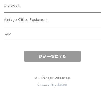
BILTONS
JJ
Silver
cup
Old Book
Kramer
JJ
Kramer
Vintage Office Equipment
L.RAZZA
L.RAZZA
Sold
Labelle
La Rel
商品一覧に戻る
La Rel
Lisner
Lisner
Liz Claiborne
© miñangos web shop
Powered by
Liz Claiborne
Lucinda
Lucinda