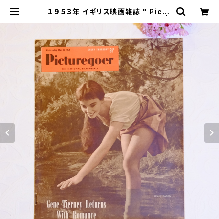
１９５３年 イギリス映画雑誌 " Pictu
regoer " ５月２３日号 [OV-26] |
miñangos web shop