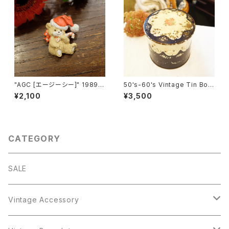
"AGC [エージーシー]" 1989年
50's-60's Vintage Tin Box
クリスマス帽を被ったキュートな
[OV-10]
¥2,100
¥3,500
テディベアのヴィンテージブロ
ーチ [BV-360]
CATEGORY
SALE
Vintage Accessory