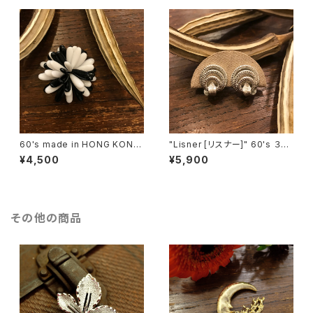
60's made in HONG KONG
"Lisner [リスナー]" 60's ３つ
Black & White Flower Motif
の輪を葉っぱで結んだようなヴ
¥4,500
¥5,900
ヴィンテージブローチ [BV-40
ィンテージイヤリング [EV-41]
2]
その他の商品