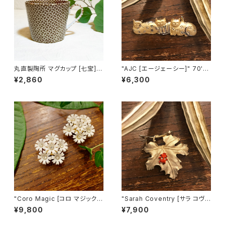
丸直製陶所 マグカップ [七宝]
"AJC [エージェーシー]" 70's-
（茶）
80's ３匹の猫ちゃんが並んだヴ
¥2,860
¥6,300
ィンテージブローチ [BV-397]
"Coro Magic [コロ マジック]"
"Sarah Coventry [サラ コヴェ
60's NY買い付け 可憐な白い
ントリー]" 1966年『BIT O' Fa
¥9,800
¥7,900
花束のような磁石留めヴィンテ
ntasy』ヴィンテージブローチ
ージイヤリング [EV-21]
[BV-398]