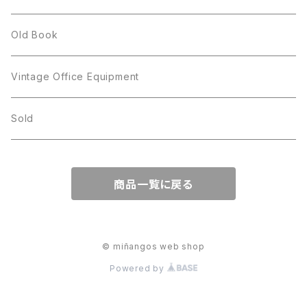
BILTONS
JJ
Silver
cup
Old Book
Kramer
JJ
Kramer
Vintage Office Equipment
L.RAZZA
L.RAZZA
Sold
Labelle
La Rel
商品一覧に戻る
La Rel
Lisner
Lisner
Liz Claiborne
© miñangos web shop
Powered by
Liz Claiborne
Lucinda