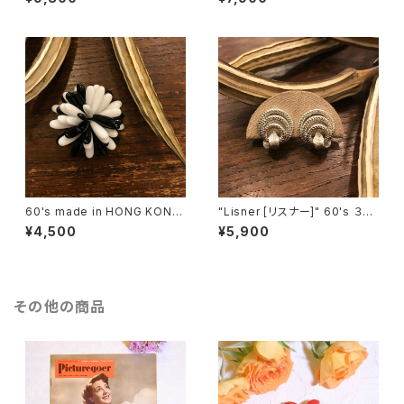
花束のような磁石留めヴィンテ
ntasy』ヴィンテージブローチ
ージイヤリング [EV-21]
[BV-398]
60's made in HONG KONG
"Lisner [リスナー]" 60's ３つ
Black & White Flower Motif
の輪を葉っぱで結んだようなヴ
¥4,500
¥5,900
ヴィンテージブローチ [BV-40
ィンテージイヤリング [EV-41]
2]
その他の商品