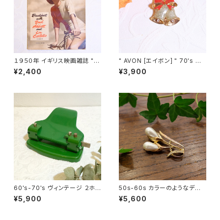
１９５０年 イギリス映画雑誌 " P
" AVON [エイボン] " 70's ク
icturegoer " ８月１９日号 [OV
リスマスベル ヴィンテージブロ
¥2,400
¥3,900
-22]
ーチ [BV-162]
60's-70's ヴィンテージ ２ホ
50s-60s カラーのようなデザ
ール穴あけパンチ made in Cz
インのヴィンテージブローチ [B
¥5,900
¥5,600
echoslovakia [OV-1]
V-373]