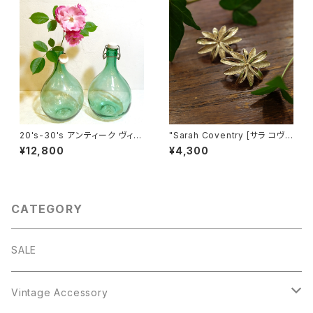
20's-30's アンティーク ヴィン
"Sarah Coventry [サラ コヴェ
テージ 大きな陶器栓付きワイン
ントリー]" 1966年『TROPIC
¥12,800
¥4,300
ボトル(３L）from フランス [GV-
S』コレクション ヴィンテージイ
16]
ヤリング [EV-22]
CATEGORY
SALE
Vintage Accessory