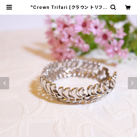
"Crown Trifari [クラウン トリファ
リ]" ５０−６０’s シルバートーン ヴィ
ンテージブレスレット [BRV-6] |
miñangos web shop