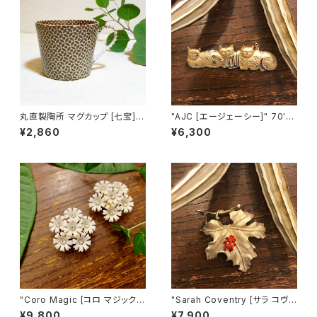
丸直製陶所 マグカップ [七宝]
"AJC [エージェーシー]" 70's-
（茶）
80's ３匹の猫ちゃんが並んだヴ
¥2,860
¥6,300
ィンテージブローチ [BV-397]
"Coro Magic [コロ マジック]"
"Sarah Coventry [サラ コヴェ
60's NY買い付け 可憐な白い
ントリー]" 1966年『BIT O' Fa
¥9,800
¥7,900