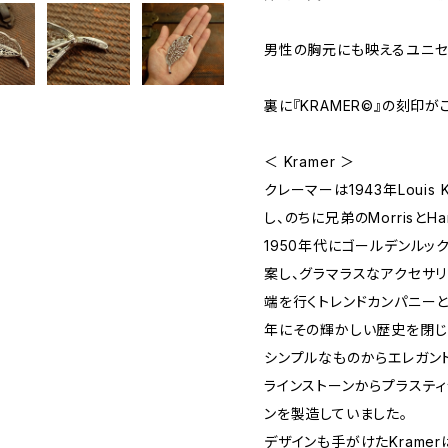
男性の胸元にも映えるユニセ
裏に『KRAMER©』の刻印が
＜ Kramer ＞
クレーマーは1943年Louis
し、のちに兄弟のMorrisとHa
1950年代にゴールデンルッ
案し、グラマラスなアクセサ
端を行くトレンドカンパニーと
年にその輝かしい歴史を閉じ
シンプルなものからエレガン
ラインストーンからプラステ
ンを製造していました。
デザインも手がけたKrame