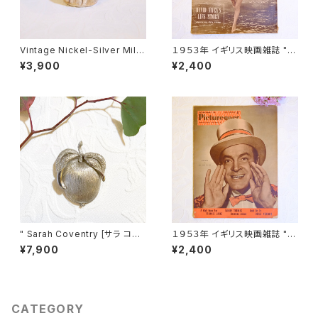
Vintage Nickel-Silver Milk
１９５３年 イギリス映画雑誌 " P
Cup [SA-12]
icturegoer " ６月２７日号 [OV
¥3,900
¥2,400
-23]
" Sarah Coventry [サラ コヴ
１９５３年 イギリス映画雑誌 " P
ェントリー] " １９６１年"Adams
icturegoer " １２月１９日号
¥7,900
¥2,400
Delight"シリーズ プラムモチー
[OV-33]
フ ヴィンテージブローチ&ペン
ダントトップ [BV-50]
CATEGORY