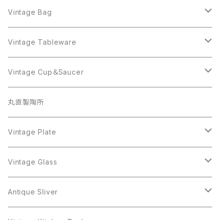
Sarah Coventry
ALPACA MEXICO
Coro
Monet
AVON
Sarah Coventry
ALPACA MEXICO
Coro
Coro
Vintage Bag
AVON
JJ
Crown Trifari
AVON
JJ
Crown Trifari
CELINE
Vintage Tableware
Beatrix
Lisner
Coro
Beatrix
Lisner
Monet
Glass
Vintage Cup＆Saucer
BSK
Richelieu
Richelieu
iittala
BSK
Sarah Coventry
Napier
CupSaucer
BAVARIA
丸直製陶所
Cerrito
Sarah Coventry
Napier
arcopal
BAVARIA
Coro
Richelieu
Richelieu
Milk Pot
Mosa
Vintage Plate
Coro
植物モチーフ
Trifari
Antique Silver
Crown Trifari
W.Gemany
Rhinestone
Pot
arcopal
Figgjo
Vintage Glass
Crown Trifari
W.Germany
Sarah Coventry
Mosa
Danecraft
植物モチーフ
Sarah Coventry
Mag Cup
BILTONS
iittala
Antique Sliver
Danecraft
BSK
STAR
arcopal