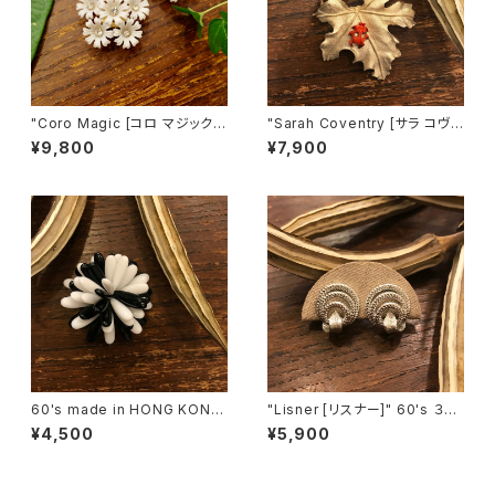
"Coro Magic [コロ マジック]"
"Sarah Coventry [サラ コヴェ
60's NY買い付け 可憐な白い
ントリー]" 1966年『BIT O' Fa
¥9,800
¥7,900
花束のような磁石留めヴィンテ
ntasy』ヴィンテージブローチ
ージイヤリング [EV-21]
[BV-398]
60's made in HONG KONG
"Lisner [リスナー]" 60's ３つ
Black & White Flower Motif
の輪を葉っぱで結んだようなヴ
¥4,500
¥5,900
ヴィンテージブローチ [BV-40
ィンテージイヤリング [EV-41]
2]