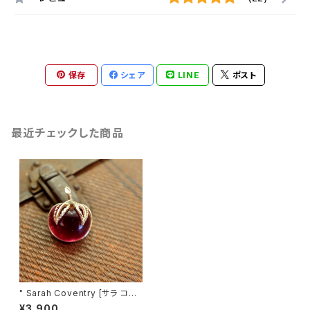
保存
シェア
LINE
ポスト
最近チェックした商品
" Sarah Coventry [サラ コヴ
ェントリー] " 1972年 "Burgun
¥3,900