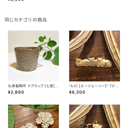
dy"シリーズ リンゴモチーフ ヴ
ィンテージブローチ [BV-244]
同じカテゴリの商品
丸直製陶所 マグカップ [七宝]
"AJC [エージェーシー]" 70's-
（茶）
80's ３匹の猫ちゃんが並んだヴ
¥2,860
¥6,300
ィンテージブローチ [BV-397]