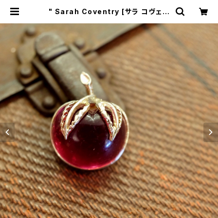
" Sarah Coventry [サラ コヴェン
トリー] " 1972年 "Burgundy"シリ
ーズ リンゴモチーフ ヴィンテージブ
ローチ [BV-244] | miñangos we
b shop