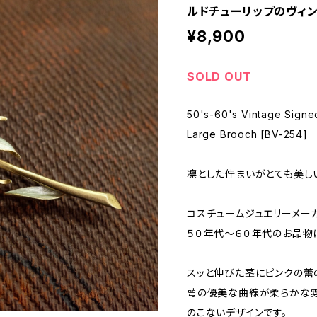
ルドチューリップのヴィンテ
¥8,900
SOLD OUT
50's-60's Vintage Signed
Large Brooch [BV-254]
凛とした佇まいがとても美し
コスチュームジュエリーメーカー 
５０年代〜６０年代のお品物
スッと伸びた茎にピンクの蕾
萼の優美な曲線が柔らかな
のこないデザインです。