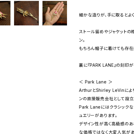
細かな造りが、手に取るとよく
ストール留めやジャケットの
ン。
もちろん帽子に着けても存在
裏に『PARK LANE』の刻印
＜ Park Lane ＞
ArthurとShirley LeV
ンの直接販売会社として設立
Park Laneにはクラシッ
ュエリーがあります。
デザイン性が高く高級感のあ
な価格ではなく大変人気があ