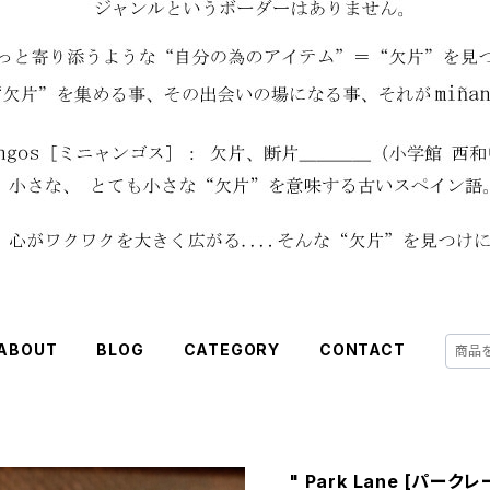
ABOUT
BLOG
CATEGORY
CONTACT
" Park Lane [パークレ