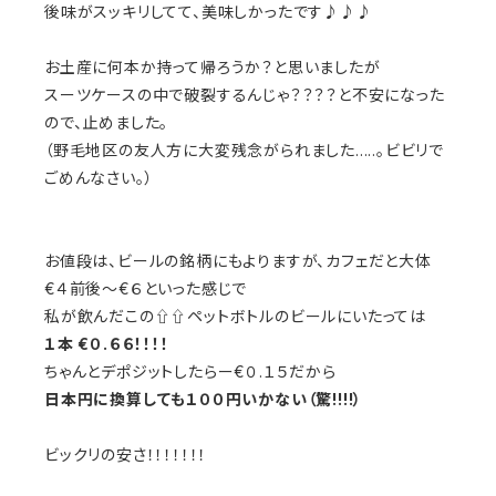
後味がスッキリしてて、美味しかったです♪♪♪
お土産に何本か持って帰ろうか？と思いましたが
スーツケースの中で破裂するんじゃ？？？？と不安になった
ので、止めました。
（野毛地区の友人方に大変残念がられました.....。ビビリで
ごめんなさい。）
お値段は、ビールの銘柄にもよりますが、カフェだと大体
€４前後〜€６といった感じで
私が飲んだこの⇧⇧ペットボトルのビールにいたっては
１本 €０.６６！！！！
ちゃんとデポジットしたらー€０.１５だから
日本円に換算しても１００円いかない（驚!!!!）
ビックリの安さ！！！！！！！