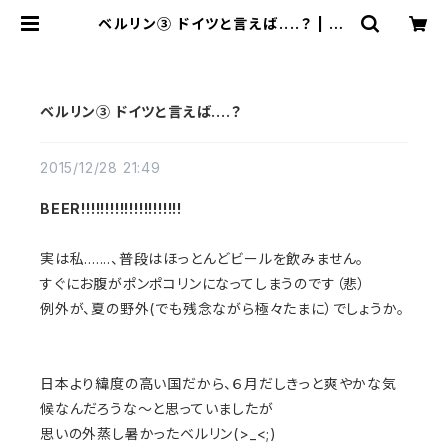
ベルリン③ ドイツと言えば....？ | mi
ñangos web shop
ベルリン③ ドイツと言えば....？
2015/12/28 21:49
BEER!!!!!!!!!!!!!!!!!!!!!
実は私.......、普段はほっとんどビールを飲みません。
すぐにお腹がポンポコリンになってしまうのです（悲）
例外が、夏の野外(でも残念ながら極々たまに）でしょうか。
日本より緯度の高い国だから、６月だしきっと爽やかな気
候なんだろうな〜と思っていましたが
思いの外蒸し暑かったベルリン(>_<;)